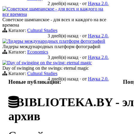
2 дней(я) назад
·
от
Наука 2.0.
Советское шампанское - для всех и каждого на
все времена
Советское шампанское - для всех и каждого на все
времена
Каталог:
Cultural Studies
3 дней(я) назад
·
от
Наука 2.0.
Лидеры международных платформ фотографий
Лидеры международных платформ фотографий
Каталог:
Economics
3 дней(я) назад
·
от
Наука 2.0.
Day of swinging on the swing: eternal magic
Day of swinging on the swings: eternal magic
Каталог:
Cultural Studies
4 дней(я) назад
·
от
Наука 2.0.
Новые публикации:
Поп
BIBLIOTEKA.BY - эле
архив