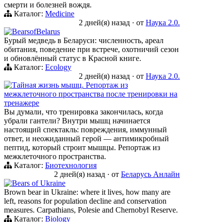
смерти и болезней вождя.
Каталог:
Medicine
2 дней(я) назад
·
от
Наука 2.0.
BearsofBelarus
Бурый медведь в Беларуси: численность, ареал
обитания, поведение при встрече, охотничий сезон
и обновлённый статус в Красной книге.
Каталог:
Ecology
2 дней(я) назад
·
от
Наука 2.0.
Тайная жизнь мышц. Репортаж из
межклеточного пространства после тренировки на
тренажере
Вы думали, что тренировка закончилась, когда
убрали гантели? Внутри мышц начинается
настоящий спектакль: повреждения, иммунный
ответ, и неожиданный герой — антимикробный
пептид, который строит мышцы. Репортаж из
межклеточного пространства.
Каталог:
Биотехнология
2 дней(я) назад
·
от
Беларусь Анлайн
Bears of Ukraine
Brown bear in Ukraine: where it lives, how many are
left, reasons for population decline and conservation
measures. Carpathians, Polesie and Chernobyl Reserve.
Каталог:
Biology