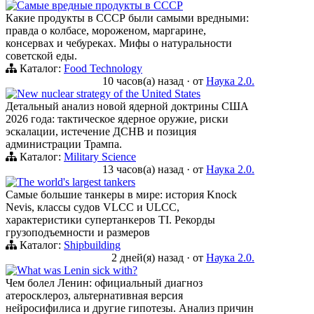
Самые вредные продукты в СССР
Какие продукты в СССР были самыми вредными:
правда о колбасе, мороженом, маргарине,
консервах и чебуреках. Мифы о натуральности
советской еды.
Каталог:
Food Technology
10 часов(а) назад
·
от
Наука 2.0.
New nuclear strategy of the United States
Детальный анализ новой ядерной доктрины США
2026 года: тактическое ядерное оружие, риски
эскалации, истечение ДСНВ и позиция
администрации Трампа.
Каталог:
Military Science
13 часов(а) назад
·
от
Наука 2.0.
The world's largest tankers
Самые большие танкеры в мире: история Knock
Nevis, классы судов VLCC и ULCC,
характеристики супертанкеров TI. Рекорды
грузоподъемности и размеров
Каталог:
Shipbuilding
2 дней(я) назад
·
от
Наука 2.0.
What was Lenin sick with?
Чем болел Ленин: официальный диагноз
атеросклероз, альтернативная версия
нейросифилиса и другие гипотезы. Анализ причин