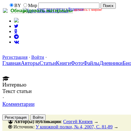
BY
Мир
Беларуси
делитесь с миром!
БИБЛИОТЕКА
Обнародовать материалы
Регистрация
·
Войти
·
Главная
Авторы
Статьи
Книги
Фото
Файлы
Дневники
Би
Интервью
Текст статьи
·
Комментарии
Регистрация
Войти
Автор(ы) публикации
:
Сергей Князев
→
Источник:
У книжной полки, № 4, 2007, C. 81-89
→