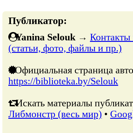
Публикатор:
Yanina Selouk
→
Контакты 
(статьи, фото, файлы и пр.)
Официальная страница авто
https://biblioteka.by/Selouk
Искать материалы публикат
Либмонстр (весь мир)
•
Goog