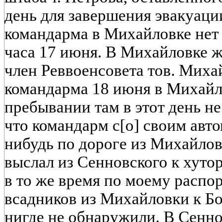
день для завершения эвакуации
командарма в Михайловке нет и
часа 17 июня. В Михайловке ж
член Реввоенсовета тов. Миха
командарма 18 июня в Михайло
пребывании там в этот день не
что командарм с[о] своим авто
нибудь по дороге из Михайлов
выслал из Сенновского к хуто
в то же время по моему распо
всадников из Михайловки к Б
нигде не обнаружили. В Сенн