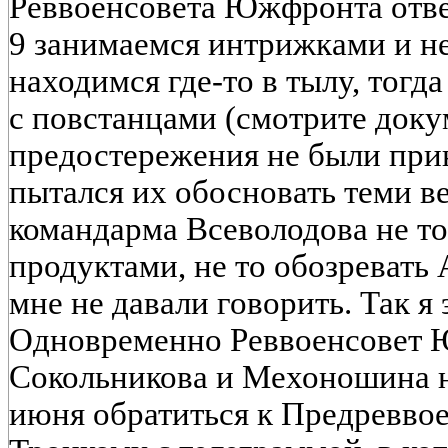
Реввоенсовета Южфронта ответ
9 занимаемся интрижками и не
находимся где-то в тылу, тогд
с повстанцами (смотрите доку
предостережения не были при
пытался их обосновать теми в
командарма Всеволодова не то
продуктами, не то обозревать
мне не давали говорить. Так я э
Одновременно Реввоенсовет Ю
Сокольникова и Мехоношина 
июня обратиться к Предреввое