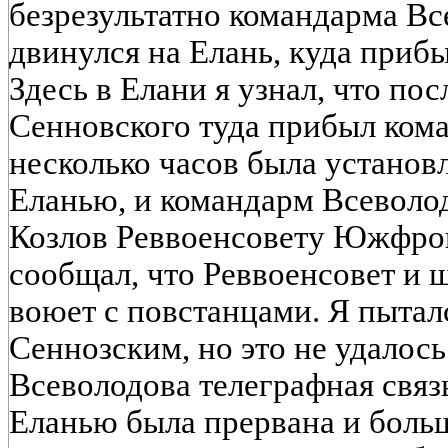
безрезультатно командарма Вс
двинулся на Елань, куда прибы
Здесь в Елани я узнал, что пос
Сенновского туда прибыл ком
несколько часов была установл
Еланью, и командарм Всеволод
Козлов Реввоенсовету Южфрон
сообщал, что Реввоенсовет и ш
воюет с повстанцами. Я пыталс
Сеннозским, но это не удалос
Всеволодова телеграфная свя
Еланью была прервана и больш