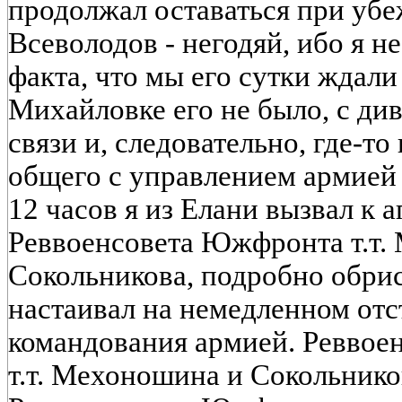
продолжал оставаться при убе
Всеволодов - негодяй, ибо я н
факта, что мы его сутки ждали
Михайловке его не было, с ди
связи и, следовательно, где-то
общего с управлением армией
12 часов я из Елани вызвал к 
Реввоенсовета Южфронта т.т.
Сокольникова, подробно обрис
настаивал на немедленном отс
командования армией. Реввое
т.т. Мехоношина и Сокольнико