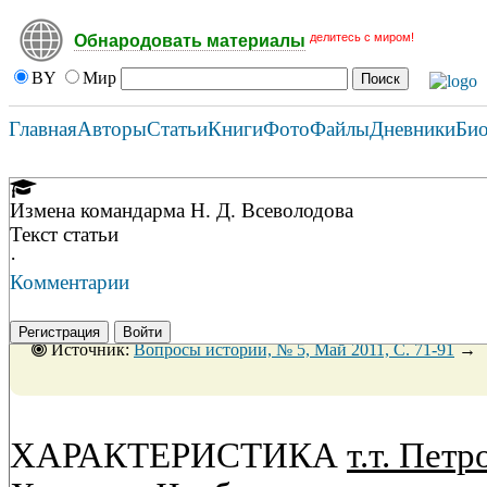
делитесь с миром!
Обнародовать материалы
BY
Мир
Главная
Авторы
Статьи
Книги
Фото
Файлы
Дневники
Би
Измена командарма Н. Д. Всеволодова
Текст статьи
·
Комментарии
Регистрация
Войти
Источник:
Вопросы истории, № 5, Май 2011, C. 71-91
→
ХАРАКТЕРИСТИКА
т.т. Петр