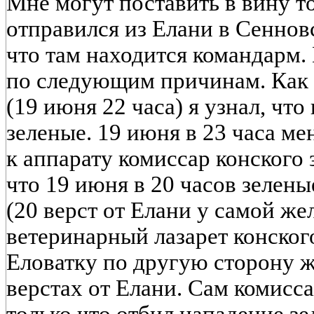
Мне могут поставить в вину то
отправился из Елани в Сенновс
что там находится командарм. 
по следующим причинам. Как 
(19 июня 22 часа) я узнал, чт
зеленые. 19 июня в 23 часа м
к аппарату комиссар конского 
что 19 июня в 20 часов зелен
(20 верст от Елани у самой же
ветеринарный лазарет конского
Еловатку по другую сторону ж
верстах от Елани. Сам комисс
только что отбил нападение зе