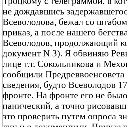
Троцкому с телеграммой, в кот
не дождавшись задержавшегос
Всеволодова, бежал со штабом
приказ, а после нашего бегст
Всеволодов, продолжающий ко
документ N 3). Я обвиняю Ре
лице т.т. Сокольникова и Мехо
сообщили Предреввоенсовета 
сведения, будто Всеволодов 17
фронте. На фронте его не был
панический, а точно рисовавш
это проверить путем опроса з
лиц и с документами. Приказ п