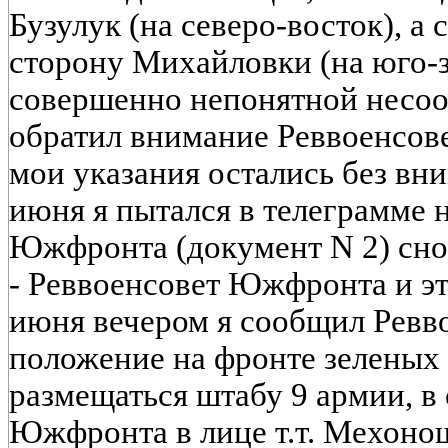
Бузулук (на северо-восток), а 
сторону Михайловки (на юго-з
совершенно непонятной несоо
обратил внимание Реввоенсов
мои указания остались без вни
июня я пытался в телеграмме 
Южфронта (документ N 2) сно
- Реввоенсовет Южфронта и эт
июня вечером я сообщил Рев
положение на фронте зеленых 
размещаться штабу 9 армии, в 
Южфронта в лице т.т. Мехоно