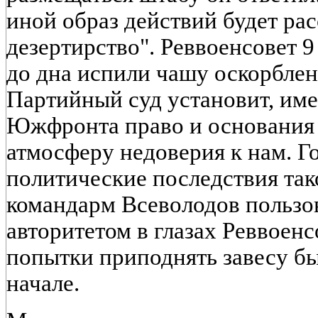
иной образ действий будет рас
дезертирство". Реввоенсовет 9 
до дна испили чашу оскорбле
Партийный суд установит, име
Южфронта право и основания 
атмосферу недоверия к нам. Г
политические последствия так
командарм Всеволодов пользо
авторитетом в глазах Реввоен
попытки приподнять завесу б
начале.