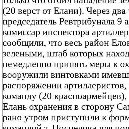
(20 верст от Елани). Через два
председатель Ревтрибунала 9 
комиссар инспектора артиллер
сообщили, что весь район Елов
зелеными, штаб которых наход
немедленно принять меры к о
вооружили винтовками имевш
распоряжении артиллеристов, 
команду (20 красноармейцев),
Елань охранения в сторону Са
рано утром приступили к фор
командой т. Поспелова для по