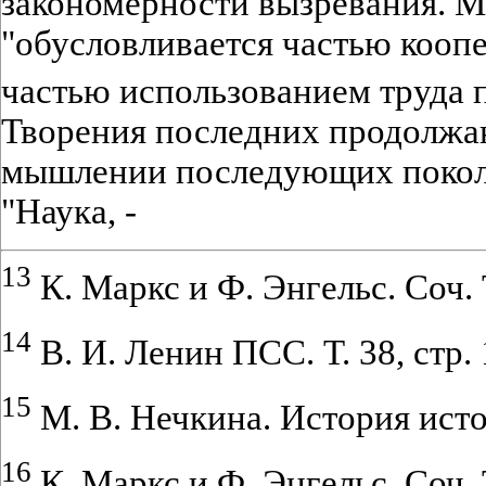
закономерности вызревания. Ма
"обусловливается частью кооп
частью использованием труда 
Творения последних продолжа
мышлении последующих поколе
"Наука, -
13
К. Маркс и Ф. Энгельс. Соч. Т
14
В. И. Ленин ПСС. Т. 38, стр. 
15
М. В. Нечкина. История истор
16
К. Маркс и Ф. Энгельс. Соч. Т.