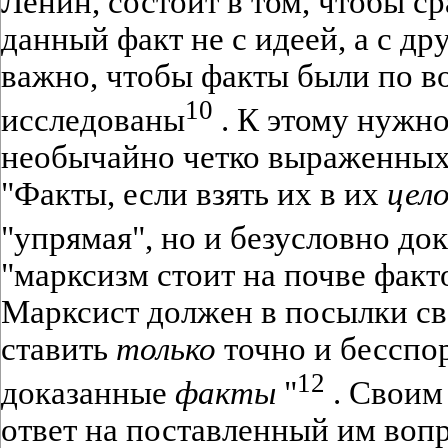
Ленин, состоит в том, чтобы с
данный факт не с идеей, а с др
важно, чтобы факты были по в
10
исследованы
. К этому нужно
необычайно четко выраженных
"Факты, если взять их в их
цело
"упрямая", но и безусловно до
"марксизм стоит на почве факт
Марксист должен в посылки с
ставить
только
точно и бесспо
12
доказанные
факты
"
. Своим
ответ на поставленный им вопр