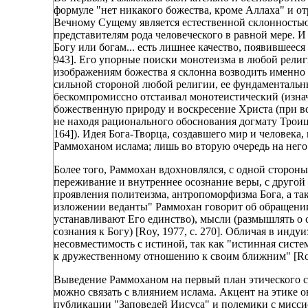
формуле "нет никакого божества, кроме Аллаха" и 
Вечному Сущему является естественной склонностью
представителям рода человеческого в равной мере. И
Богу или богам... есть лишнее качество, появившееся 
943]. Его упорные поиски монотеизма в любой рели
изображениям божества я склонна возводить именно
сильной стороной любой религии, ее фундаментальным
бескомпромиссно отстаивал монотеистический (изнач
божественную природу и воскресение Христа (при в
не находя рационального обоснования догмату Троицы (
164]). Идея Бога-Творца, создавшего мир и человека
Раммоханом ислама; лишь во вторую очередь на нег
Более того, Раммохан вдохновлялся, с одной сторо
переживание и внутреннее осознание веры, с друг
проявления политеизма, антропоморфизма Бога, а та
изложении веданты" Раммохан говорит об обращении
устанавливают Его единство), мысли (размышлять о 
сознания к Богу) [Roy, 1977, с. 270]. Обличая в инд
несовместимость с истиной, так как "истинная систе
к дружественному отношению к своим ближним" [Roy, 1
Выведение Раммоханом на первый план этического с
можно связать с влиянием ислама. Акцент на этике о
публикации "Заповедей Иисуса" и полемики с мисси