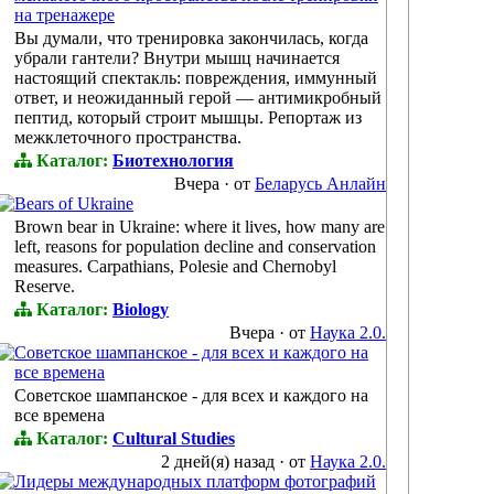
на тренажере
Вы думали, что тренировка закончилась, когда
убрали гантели? Внутри мышц начинается
настоящий спектакль: повреждения, иммунный
ответ, и неожиданный герой — антимикробный
пептид, который строит мышцы. Репортаж из
межклеточного пространства.
Каталог:
Биотехнология
Вчера
·
от
Беларусь Анлайн
Bears of Ukraine
Brown bear in Ukraine: where it lives, how many are
left, reasons for population decline and conservation
measures. Carpathians, Polesie and Chernobyl
Reserve.
Каталог:
Biology
Вчера
·
от
Наука 2.0.
Советское шампанское - для всех и каждого на
все времена
Советское шампанское - для всех и каждого на
все времена
Каталог:
Cultural Studies
2 дней(я) назад
·
от
Наука 2.0.
Лидеры международных платформ фотографий