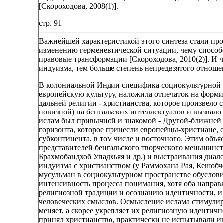
[Скороходова, 2008(1)].
стр. 91
Важнейшей характеристикой этого синтеза стали пр
изменению герменевтической ситуации, чему способ
правовые трансформации [Скороходова, 2010(2)]. И 
индуизма, тем больше степень непредвзятого отноше
В колониальной Индии специфика социокультурной с
европейскую культуру, наложила отпечаток на форм
дальней религии - христианства, которое произвело 
новизной) на бенгальских интеллектуалов и вызвало
ислам был привычной и знакомой - Другой-ближней 
горизонта, которое принесли европейцы-христиане, 
субконтинента, в том числе и восточного. Этим объя
представителей бенгальского творческого меньшинс
Брахмобандхоб Упадхьяя и др.) и выстраивания диало
индуизма с христианством (у Раммохана Рая, Кешобч
мусульман в социокультурном пространстве обуслов
интенсивность процесса понимания, хотя оба направ
религиозной традиции и осознанию идентичности, и 
человеческих смыслов. Осмысление ислама стимулир
меняет, а скорее укрепляет их религиозную идентично
принял христианство, практически не испытывали ин