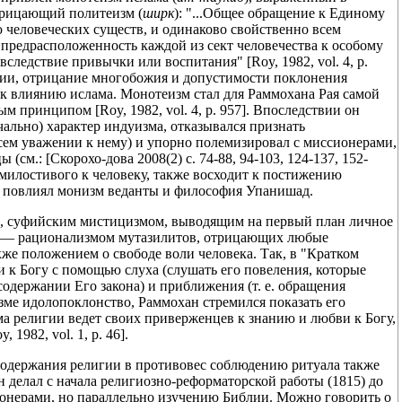
отрицающий политеизм (
ширк
): "...Общее обращение к Единому
 человеческих существ, и одинаково свойственно всем
 предрасположенность каждой из сект человечества к особому
вследствие привычки или воспитания" [Roy, 1982, vol. 4, p.
гии, отрицание многобожия и допустимости поклонения
 к влиянию ислама. Монотеизм стал для Раммохана Рая самой
 принципом [Roy, 1982, vol. 4, p. 957]. Впоследствии он
ально) характер индуизма, отказывался признать
сем уважении к нему) и упорно полемизировал с миссионерами,
см.: [Скорохо-дова 2008(2) с. 74-88, 94-103, 124-137, 152-
, милостивого к человеку, также восходит к постижению
о повлиял монизм веданты и философия Упанишад.
ны, суфийским мистицизмом, выводящим на первый план личное
ой — рационализмом мутазилитов, отрицающих любые
кже положением о свободе воли человека. Так, в "Кратком
 к Богу с помощью слуха (слушать его повеления, которые
содержании Его закона) и приближения (т. е. обращения
уизме идолопоклонство, Раммохан стремился показать его
ма религии ведет своих приверженцев к знанию и любви к Богу,
982, vol. 1, p. 46].
одержания религии в противовес соблюдению ритуала также
н делал с начала религиозно-реформаторской работы (1815) до
онерами, но параллельно изучению Библии. Можно говорить о