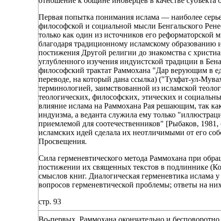
отношение к общине иноверцев в качестве субъекта 
Первая попытка понимания ислама — наиболее серье
философской и социальной мысли Бенгальского Рене
только как один из источников его реформаторской 
благодаря традиционному исламскому образованию и
постижения Другой религии до знакомства с христиа
углубленного изучения индуистской традиции в Бена
философский трактат Раммохана "Дар верующим в ед
переводе, на который дана ссылка) ("Тухфат-ул-Мувахид
терминологией, заимствованной из исламской теолог
теологических, философских, этических и социальны
влияние ислама на Раммохана Рая решающим, так ка
индуизма, а веданта служила ему только "иллюстрац
приемлемой для соотечественников" [Рыбаков, 1981, 
исламских идей сделала их неотличимыми от его со
Просвещения.
Сила герменевтического метода Раммохана при обра
постижении их священных текстов в подлиннике (Ко
смыслов книг. Диалогическая герменевтика ислама 
вопросов герменевтической проблемы; ответы на них
стр. 93
Во-первых, Раммохана окончательно и бесповоротно