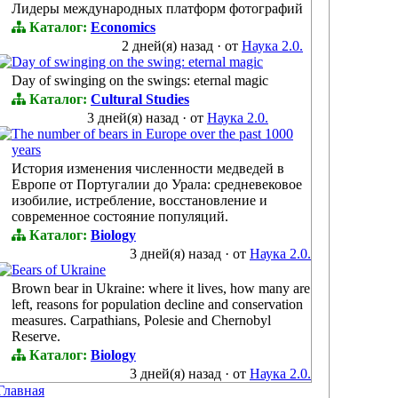
Лидеры международных платформ фотографий
Каталог:
Economics
2 дней(я) назад
·
от
Наука 2.0.
Day of swinging on the swing: eternal magic
Day of swinging on the swings: eternal magic
Каталог:
Cultural Studies
3 дней(я) назад
·
от
Наука 2.0.
The number of bears in Europe over the past 1000
years
История изменения численности медведей в
Европе от Португалии до Урала: средневековое
изобилие, истребление, восстановление и
современное состояние популяций.
Каталог:
Biology
3 дней(я) назад
·
от
Наука 2.0.
Бears of Ukraine
Brown bear in Ukraine: where it lives, how many are
left, reasons for population decline and conservation
measures. Carpathians, Polesie and Chernobyl
Reserve.
Каталог:
Biology
3 дней(я) назад
·
от
Наука 2.0.
Главная