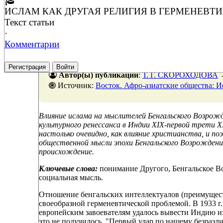
ИСЛАМ КАК ДРУГАЯ РЕЛИГИЯ В ГЕРМЕНЕВ
Текст статьи
·
Комментарии
Регистрация
Войти
Автор(ы) публикации
:
Т. Г. СКОРОХОДОВА
Источник:
Восток. Афро-азиатские общества: История и современность
Влияние ислама на мыслителей Бенгальского Возрожд
культурного ренессанса в Индии XIX-первой трети XX
настолько очевидно, как влияние христианства, и поэ
общественной мысли эпохи Бенгальского Возрожден
происхождение.
Ключевые слова:
понимание Другого, Бенгальское Во
социальная мысль.
Отношение бенгальских интеллектуалов (преимущест
своеобразной герменевтической проблемой. В 1933 г.
европейским завоевателям удалось вывести Индию из
это не получилось. "Первый удар по нашему безраз