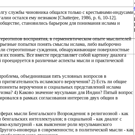
долгу службы чиновника общался только с крестьянами-индусами
и остался ему незнаком [Chatterjee, 1986, р. 6, 10-12].
обществе, становились барьером для понимания ислама и
стереотипов восприятия, в герменевтическом опыте мыслителей
ерьезные попытки понять смыслы ислама, либо выборочно
рали стереотипные суждения, обнаруживающие поверхностные
я их понять. Все вместе представляет собой картину диалога
й проецируется в различные аспекты мысли и практической
проблема, объединившая пять условных вопросов в
 притягательность исламского вероучения? 2) Есть ли общие
мпоненты вероучения и социальных представлений ислама
изма? 4) Каково значение мусульман для Индии? Пятый вопрос
ровался в рамках согласования интересов двух общин в
сферах мысли Бенгальского Возрождения: в религиозной - как
бенгальских интеллектуалов; в социальной - как диалог с
ико-культурной - как выяснение роли мусульманского
ругого-иноверца в современности; в политической мысли - как