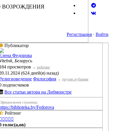
О ВОЗРОЖДЕНИЯ
Регистрация
·
Войти
Публикатор
→
Елена Федорова
Vitebsk, Беларусь
184 просмотров
→
рейтинг
20.11.2024 (624 дней(я) назад)
Религиоведение
Философия
→
другие рубрики
0 подписчиков
Все статьи автора на Либмонстре
Официальная страница:
https://biblioteka.by/Fedorova
Рейтинг





0 голос(а,ов)