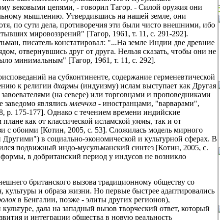
му вековыми цепями, - говорил Тагор. - Силой оружия они
тельному мышлению. Утвердившись на нашей земле, они
отя, по сути дела, противоречия эти были чисто внешними, ибо
ывших мировоззрений" [Тагор, 1961, т. 11, с. 291-292].
ман, писатель констатировал: "...На земле Индии две древние
дом, отвернувшись друг от друга. Нельзя сказать, чтобы они не
ло минимальным" [Тагор, 1961, т. 11, с. 292].
роисповеданий на субконтиненте, содержание герменевтической
ению к религии
дхармы
(индуизму) ислам выступает как Другая
и завоевателями (на севере) или торговцами и проповедниками
е заведомо являлись
млеччха -
иностранцами, "варварами",
, р. 175-177]. Однако с течением времени индийские
 плане как от классической исламской
уммы,
так и от
 с обоими [Котин, 2005, с. 53]. Сложилась модель мирного
Другими") в социально-экономической и культурной сферах. В
вился подвижный индо-мусульманский синтез [Котин, 2005, с.
е формы, в добританский период у индусов не возникло
внешнего британского вызова традиционному обществу со
 культуры и образа жизни. Но первые быстрее адаптировались
ролок
в Бенгалии, позже - элиты других регионов),
культуре, дала на западный вызов творческий ответ, который
азвития и интеграции общества в новую реальность