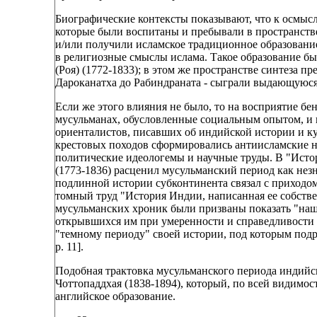
Биографические контексты показывают, что к осмыс
которые были воспитаны и пребывали в пространств
и/или получили исламское традиционное образование
в религиозные смыслы ислама. Такое образование б
(Роя) (1772-1833); в этом же пространстве синтеза пр
Дароканатха до Рабиндраната - сыграли выдающуюся
Если же этого влияния не было, то на восприятие б
мусульманах, обусловленные социальным опытом, и п
ориенталистов, писавших об индийской истории и ку
крестовых походов сформировались антиисламские н
политические идеологемы и научные труды. В "Ист
(1773-1836) расценил мусульманский период как нез
подлинной истории субконтинента связал с приходом 
томный труд "История Индии, написанная ее собств
мусульманских хроник были призваны показать "на
открывшихся им при умеренности и справедливости н
"темному периоду" своей истории, под которым подра
р. 11].
Подобная трактовка мусульманского периода индийс
Чоттопаддхая (1838-1894), который, по всей видимост
английское образование.