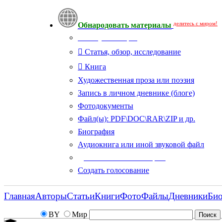
делитесь с миром!
Обнародовать материалы
Тип публикации
Статья, обзор, исследование
Книга
Художественная проза или поэзия
Запись в личном дневнике (блоге)
Фотодокументы
Файл(ы): PDF\DOC\RAR\ZIP и др.
Биография
Аудиокнига или иной звуковой файл
Дополнительные опции:
Создать голосование
Главная
Авторы
Статьи
Книги
Фото
Файлы
Дневники
Би
BY
Мир