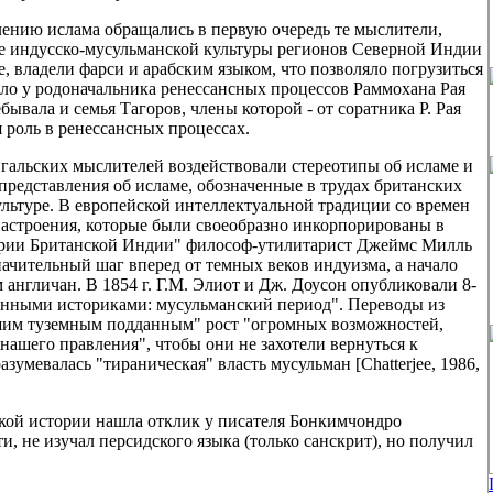
лению ислама обращались в первую очередь те мыслители,
е индусско-мусульманской культуры регионов Северной Индии
, владели фарси и арабским языком, что позволяло погрузиться
ыло у родоначальника ренессансных процессов Раммохана Рая
ебывала и семья Тагоров, члены которой - от соратника Р. Рая
 роль в ренессансных процессах.
енгальских мыслителей воздействовали стереотипы об исламе и
редставления об исламе, обозначенные в трудах британских
льтуре. В европейской интеллектуальной традиции со времен
астроения, которые были своеобразно инкорпорированы в
ории Британской Индии" философ-утилитарист Джеймс Милль
начительный шаг вперед от темных веков индуизма, а начало
англичан. В 1854 г. Г.М. Элиот и Дж. Доусон опубликовали 8-
енными историками: мусульманский период". Переводы из
шим туземным подданным" рост "огромных возможностей,
ашего правления", чтобы они не захотели вернуться к
зумевалась "тираническая" власть мусульман [Chatterjee, 1986,
кой истории нашла отклик у писателя Бонкимчондро
и, не изучал персидского языка (только санскрит), но получил