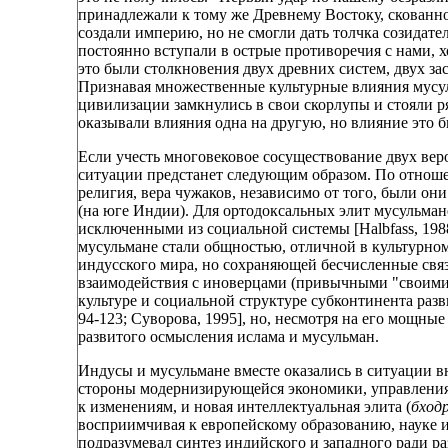
принадлежали к тому же Древнему Востоку, скованно
создали империю, но не смогли дать толчка созида
постоянно вступали в острые противоречия с нами, х
это были столкновения двух древних систем, двух заст
Признавая множественные культурные влияния мусуль
цивилизации замкнулись в свои скорлупы и стояли ря
оказывали влияния одна на другую, но влияние это бы
Если учесть многовековое сосуществование двух ве
ситуации предстанет следующим образом. По отнош
религия, вера чужаков, независимо от того, были он
(на юге Индии). Для ортодоксальных элит мусульман
исключенными из социальной системы [Halbfass, 1988
мусульмане стали общностью, отличной в культурном
индусского мира, но сохраняющей бесчисленные связи
взаимодействия с иноверцами (привычными "своими 
культуре и социальной структуре субконтинента раз
94-123; Суворова, 1995], но, несмотря на его мощны
развитого осмысления ислама и мусульман.
Индусы и мусульмане вместе оказались в ситуации 
стороны модернизирующейся экономики, управления,
к изменениям, и новая интеллектуальная элита (
бход
восприимчивая к европейскому образованию, науке и 
подразумевал синтез индийского и западного ради р