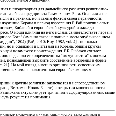
освободительного движения.
зная и плодотворная для дальнейшего развития религиозно-
ссанса - была предпринята Раммоханом Раем. Она важна не
мысли и практики, но и самим фактом своей первичности:
 изучению Корана в период взросления Р. Рай получил опыт
нством, Библией и европейской культурой и даже до
ресе. О мощи влияния на него ислама свидетельствует первый
иного Бога" (именно такое название в моем опубликованном
дин", 1804) [Рай, 2010; Roy, 1982, vol. 4] - не только
ии, но и ссылками и цитатами из Корана, общим кругом
х идей исламского происхождения. Р.Б. Рыбаков считает
к оно наделило его определенным "иммунитетом" к догмам
ией, позволяющей выразить собственные воззрения в форме,
с. 21]. На мой взгляд, именно органичность освоения им
бственных и/или аналогичными европейским идеям
щении к другим религиям заключается в непосредственном
ране, Ветхом и Новом Завете) и открытии многозначности
у Раммохана актуализирует три из пяти сформулированных выше
 суть результаты понимания.
 привлек монотеизм ислама (
ат-таухид
), выраженный в