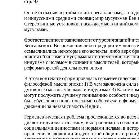
стр. 92
Он не испытывал стойкого интереса к исламу, а по 
и индусскими средними слоями; мир мусульман Бен-гали
Стереотипные установки, насаждаемые в индийском 
мусульман.
Соответственно, в зависимости от уровня знаний и 
Бенгальского Возрождения либо предпринимались с
осмысливались некоторые его аспекты, либо верх б
знания об исламе и мусульманах и отсутствие желани
индуизма с исламом в сознании мыслителей, которы
реформаторской деятельности эпохи.
В этом контексте сформировалась герменевтическая 
философской мысли эпохи: 1) В чем заключена сила и
духовные смыслы у ислама и индуизма? 3) Какие ко
могут послужить лучшему пониманию особости инду
был обусловлен политическими событиями и формули
движении за независимость Индии.
Герменевтическая проблема прослеживается во всех 
диалог индуизма с исламом, выстроенный в сознании 
социальными ценностями и нормами ислама; в истор
правления в эволюции индуистской общины и роли Д