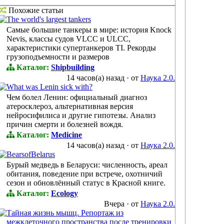
Похожие статьи
The world's largest tankers
Самые большие танкеры в мире: история Knock
Nevis, классы судов VLCC и ULCC,
характеристики супертанкеров TI. Рекорды
грузоподъемности и размеров
Каталог:
Shipbuilding
14 часов(а) назад
·
от
Наука 2.0.
What was Lenin sick with?
Чем болел Ленин: официальный диагноз
атеросклероз, альтернативная версия
нейросифилиса и другие гипотезы. Анализ
причин смерти и болезней вождя.
Каталог:
Medicine
14 часов(а) назад
·
от
Наука 2.0.
BearsofBelarus
Бурый медведь в Беларуси: численность, ареал
обитания, поведение при встрече, охотничий
сезон и обновлённый статус в Красной книге.
Каталог:
Ecology
Вчера
·
от
Наука 2.0.
Тайная жизнь мышц. Репортаж из
межклеточного пространства после тренировки