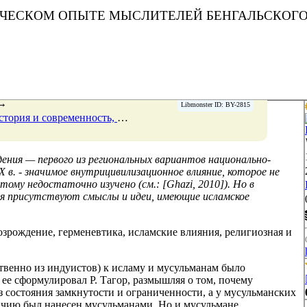
ТИЧЕСКОМ ОПЫТЕ МЫСЛИТЕЛЕЙ БЕНГАЛЬСКОГ
→
Libmonster ID: BY-2815
, № 6, 31 декабря 2012 Страницы 91-101
ения — первого из региональных вариантов национально-
 в. - значимое внутрицивилизационное влияние, которое не
тому недостаточно изучено (см.: [Ghazi, 2010]). Но в
ия присутствуют смыслы и идеи, имеющие исламское
зрождение, герменевтика, исламские влияния, религиозная и
венно из индуистов) к исламу и мусульманам было
 ее сформулировал Р. Тагор, размышляя о том, почему
 состояния замкнутости и ограниченности, а у мусульманских
личию был нанесен мусульманами. Но и мусульмане