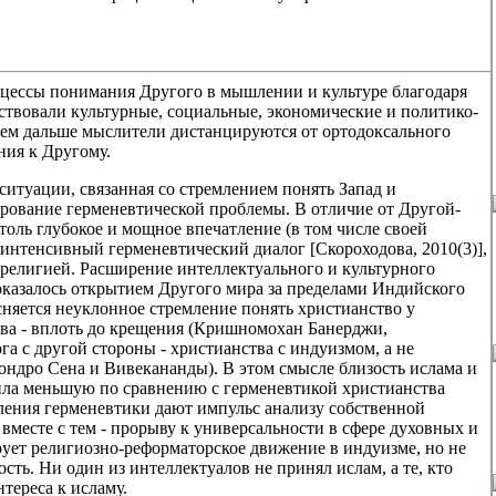
оцессы понимания Другого в мышлении и культуре благодаря
ствовали культурные, социальные, экономические и политико-
чем дальше мыслители дистанцируются от ортодоксального
ния к Другому.
итуации, связанная со стремлением понять Запад и
ирование герменевтической проблемы. В отличие от Другой-
столь глубокое и мощное впечатление (в том числе своей
 интенсивный герменевтический диалог [Скороходова, 2010(3)],
религией. Расширение интеллектуального и культурного
оказалось открытием Другого мира за пределами Индийского
сняется неуклонное стремление понять христианство у
тва - вплоть до крещения (Кришномохан Банерджи,
га с другой стороны - христианства с индуизмом, а не
ондро Сена и Вивекананды). В этом смысле близость ислама и
ила меньшую по сравнению с герменевтикой христианства
ления герменевтики дают импульс анализу собственной
вместе с тем - прорыву к универсальности в сфере духовных и
ует религиозно-реформаторское движение в индуизме, но не
сть. Ни один из интеллектуалов не принял ислам, а те, кто
тереса к исламу.