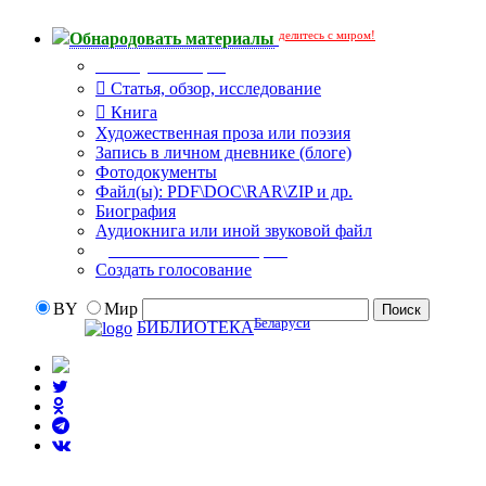
делитесь с миром!
Обнародовать материалы
Тип публикации
Статья, обзор, исследование
Книга
Художественная проза или поэзия
Запись в личном дневнике (блоге)
Фотодокументы
Файл(ы): PDF\DOC\RAR\ZIP и др.
Биография
Аудиокнига или иной звуковой файл
Дополнительные опции:
Создать голосование
BY
Мир
Беларуси
БИБЛИОТЕКА