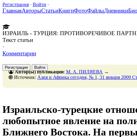
Регистрация
·
Войти
·
Главная
Авторы
Статьи
Книги
Фото
Файлы
Дневники
Би
ИЗРАИЛЬ - ТУРЦИЯ: ПРОТИВОРЕЧИВОЕ ПАРТ
Текст статьи
·
Комментарии
Регистрация
Войти
Автор(ы) публикации
:
М. А. ПИЛЯЕВА
→
Источник:
Азия и Африка сегодня, № 1, 31 января 2009 С
Израильско-турецкие отноше
любопытное явление на пол
Ближнего Востока. На первы