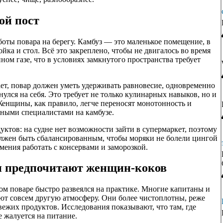
ой пост
аботы повара на берегу. Камбуз — это маленькое помещение, в
йка и стол. Всё это закреплено, чтобы не двигалось во время
ом газе, что в условиях замкнутого пространства требует
ает, повар должен уметь удерживать равновесие, одновременно
улся на себя. Это требует не только кулинарных навыков, но и
Женщины, как правило, легче переносят монотонность и
нными специалистами на камбузе.
дуктов: на судне нет возможности зайти в супермаркет, поэтому
олжен быть сбалансированным, чтобы моряки не болели цингой
мения работать с консервами и заморозкой.
и предпочитают женщин-коков
хом поваре быстро развеялся на практике. Многие капитаны и
ют совсем другую атмосферу. Они более чистоплотны, реже
вежих продуктов. Исследования показывают, что там, где
 жалуется на питание.