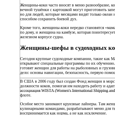
Женщины-коки часто вносят в меню разнообразие, ко
вечной тушёнки с картошкой могут приготовить запе
но для людей, которые месяцами видят только океан 
способом сохранить боевой дух.
Кроме того, женщины-коки нередко становятся «мам
по дому, и женщина на камбузе, которая поинтересуе
железном корпусе судна.
Женщины-шефы в судоходных ко
Сегодня крупные судоходные компании, такие как Ma
открывают специальные программы по их обучению. 
готовят женщин для работы на рыболовных и грузовы
дело: основы навигации, безопасность, первую помо
В США в 2006 году был создан Фонд женщин в морск
должности коков, помогая им находить работу и адап
ассоциация WISTA (Women's International Shipping an
флоте.
Особое место занимают круизные лайнеры. Там женщ
кулинарными командами, разрабатывают меню для ты
воспринимается как норма, а не как исключение.