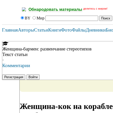
делитесь с миром!
Обнародовать материалы
BY
Мир
Главная
Авторы
Статьи
Книги
Фото
Файлы
Дневники
Би
Женщина-бармен: развенчание стереотипов
Текст статьи
·
Комментарии
Регистрация
Войти
Женщина-кок на корабле: