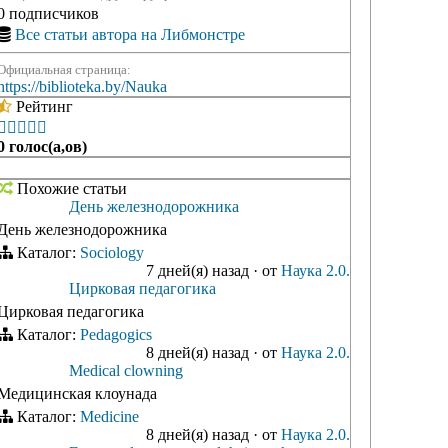
0 подписчиков
Все статьи автора на Либмонстре
Официальная страница:
https://biblioteka.by/Nauka
Рейтинг





0 голос(а,ов)
Похожие статьи
День железнодорожника
День железнодорожника
Каталог:
Sociology
7 дней(я) назад
·
от
Наука 2.0.
Цирковая педагогика
Цирковая педагогика
Каталог:
Pedagogics
8 дней(я) назад
·
от
Наука 2.0.
Medical clowning
Медицинская клоунада
Каталог:
Medicine
8 дней(я) назад
·
от
Наука 2.0.