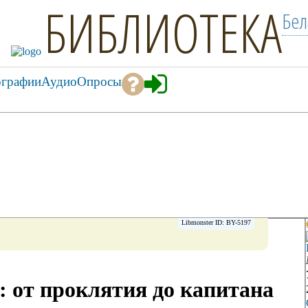
БИБЛИОТЕКА
Бел
ографии
Аудио
Опросы
Libmonster ID: BY-5197
 от проклятия до капитана