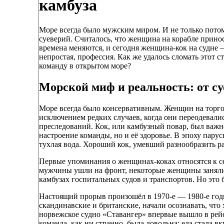
камбуза
Море всегда было мужским миром. И не только потому
суеверий. Считалось, что женщина на корабле принос
времена меняются, и сегодня женщина-кок на судне — 
непростая, профессия. Как же удалось сломать этот 
команду в открытом море?
Морской миф и реальность: от с
Море всегда было консервативным. Женщин на торгов
исключением редких случаев, когда они переодевали
преследований. Кок, или камбузный повар, был важне
настроение команды, но и её здоровье. В эпоху пару
тухлая вода. Хороший кок, умевший разнообразить ра
Первые упоминания о женщинах-коках относятся к с
мужчины ушли на фронт, некоторые женщины заняли 
камбузах госпитальных судов и транспортов. Но это
Настоящий прорыв произошёл в 1970-е — 1980-е год
скандинавские и британские, начали осознавать, что
норвежское судно «Ставангер» впервые вышло в рейс
команда, как ни странно, была довольна: еда стала вк