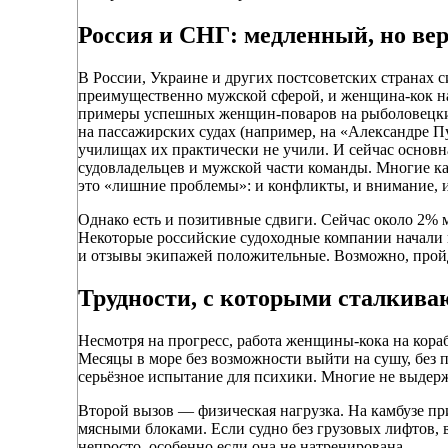
Россия и СНГ: медленный, но ве
В России, Украине и других постсоветских странах с
преимущественно мужской сферой, и женщина-кок на 
примеры успешных женщин-поваров на рыболовецких 
на пассажирских судах (например, на «Александре 
училищах их практически не учили. И сейчас основн
судовладельцев и мужской части команды. Многие к
это «лишние проблемы»: и конфликты, и внимание, и
Однако есть и позитивные сдвиги. Сейчас около 2% 
Некоторые российские судоходные компании начали 
и отзывы экипажей положительные. Возможно, пройдё
Трудности, с которыми сталкив
Несмотря на прогресс, работа женщины-кока на кора
Месяцы в море без возможности выйти на сушу, без
серьёзное испытание для психики. Многие не выдерж
Второй вызов — физическая нагрузка. На камбузе пр
мясными блоками. Если судно без грузовых лифтов, в
непросто, особенно если она не натренирована.