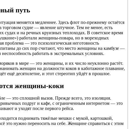
рный путь
итуация меняется медленнее. Здесь флот по-прежнему остаётся
торговом судне — явление штучное. Тем не менее, есть
судах и на речных круизных теплоходах. В советское время
Пушкине») работали женщины-повара, но в мореходных
ая проблема — это психологическая неготовность
апитаны до сих пор считают, что место женщины на камбузе —
 неспособность работать в экстремальных условиях.
моряков в мире — это женщины, и их число неуклонно растёт.
нанимать женщин на должности коков в каботажное плавание,
т ещё десятилетие, и этот стереотип уйдёт в прошлое.
аются женщины-коки
бле — это сплошной вызов. Прежде всего, это изоляция.
 привычных подруг и кафе, с ограниченным интернетом — это
ивают и уходят после первого рейса.
иходится поднимать тяжёлые мешки с мукой, картошкой,
сё это нужно переносить на себе. Женщине справиться с этим