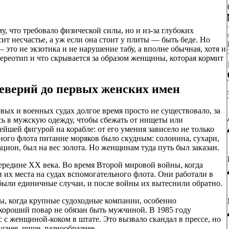
, что требовало физической силы, но и из-за глубоких
ит несчастье, а уж если она стоит у плиты — быть беде. Но
это не экзотика и не нарушение табу, а вполне обычная, хотя и
стереотип и что скрывается за образом женщины, которая кормит
уеверий до первых женских имен
ых и военных судах долгое время просто не существовало, за
сь в мужскую одежду, чтобы сбежать от нищеты или
йшей фигурой на корабле: от его умения зависело не только
сного флота питание моряков было скудным: солонина, сухари,
цион, был на вес золота. Но женщинам туда путь был заказан.
ередине XX века. Во время Второй мировой войны, когда
их места на судах вспомогательного флота. Они работали в
 были единичные случаи, и после войны их вытеснили обратно.
ы, когда крупные судоходные компании, особенно
 хороший повар не обязан быть мужчиной. В 1985 году
 с женщиной-коком в штате. Это вызвало скандал в прессе, но
уснее, чище, разнообразнее.