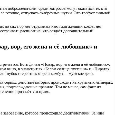
ан доброжелателен, среди матросов могут оказаться те, кто
её готовке, отпускать скабрёзные шутки. Это требует сильной
х до сих пор нет отдельных кают для женщин-коков, нет
естраивать расписание, что создаёт дополнительный
, вор, его жена и её любовник» и
тречается. Есть фильм «Повар, вор, его жена и её любовник»,
ском кино, в знаменитых «Белом солнце пустыни» и «Пиратах
ко глубок стереотип: море и камбуз — мужское дело.
х сериях, действие которых происходит на круизных лайнерах,
я, подтверждающие правило. Тем не менее, сам факт их
степенно признаёт это право.
а завоевание, которое происходило десятилетиями. За ним