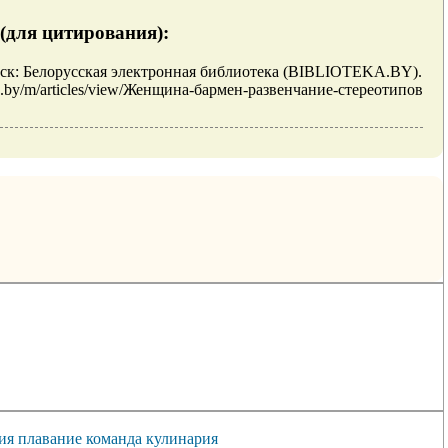
(для цитирования):
нск: Белорусская электронная библиотека (BIBLIOTEKA.BY).
eka.by/m/articles/view/Женщина-бармен-развенчание-стереотипов
ия
плавание
команда
кулинария