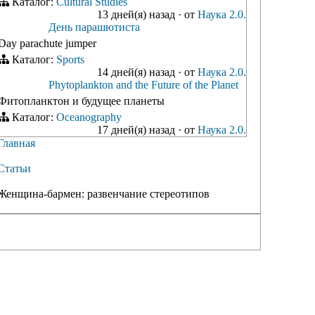
Каталог:
Cultural Studies
13 дней(я) назад
·
от
Наука 2.0.
День парашютиста
Day parachute jumper
Каталог:
Sports
14 дней(я) назад
·
от
Наука 2.0.
Phytoplankton and the Future of the Planet
Фитопланктон и будущее планеты
Каталог:
Oceanography
17 дней(я) назад
·
от
Наука 2.0.
Главная
›
Статьи
›
Женщина-бармен: развенчание стереотипов