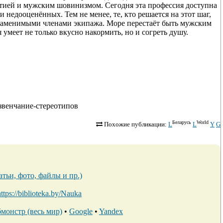
атией и мужским шовинизмом. Сегодня эта профессия доступна
 недооценённых. Тем не менее, те, кто решается на этот шаг,
незаменимыми членами экипажа. Море перестаёт быть мужским
 умеет не только вкусно накормить, но и согреть душу.
развенчание-стереотипов
Беларусь
World
Похожие публикации:
L
L
Y
G
тьи, фото, файлы и пр.)
https://biblioteka.by/Nauka
монстр (весь мир)
•
Google
•
Yandex