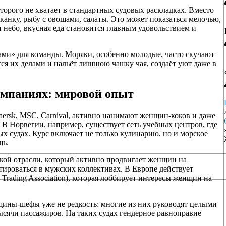
торого не хватает в стандартных судовых раскладках. Вместо
канку, рыбу с овощами, салаты. Это может показаться мелочью,
и небо, вкусная еда становится главным удовольствием и
ами» для команды. Моряки, особенно молодые, часто скучают
тся их делами и нальёт лишнюю чашку чая, создаёт уют даже в
мпаниях: мировой опыт
ersk, MSC, Carnival, активно нанимают женщин-коков и даже
В Норвегии, например, существует сеть учебных центров, где
х судах. Курс включает не только кулинарию, но и морское
щь.
ой отрасли, который активно продвигает женщин на
тироваться в мужских коллективах. В Европе действует
d Trading Association), которая лоббирует интересы женщин на
ины-шефы уже не редкость: многие из них руководят целыми
сячи пассажиров. На таких судах гендерное равноправие