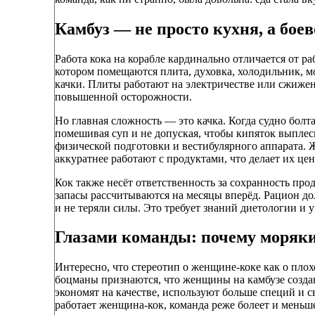
Камбуз — не просто кухня, а боев
Работа кока на корабле кардинально отличается от р
котором помещаются плита, духовка, холодильник, мо
качки. Плиты работают на электричестве или сжиженн
повышенной осторожности.
Но главная сложность — это качка. Когда судно болт
помешивая суп и не допуская, чтобы кипяток выплесн
физической подготовки и вестибулярного аппарата. 
аккуратнее работают с продуктами, что делает их це
Кок также несёт ответственность за сохранность про
запасы рассчитываются на месяцы вперёд. Рацион д
и не теряли силы. Это требует знаний диетологии и у
Глазами команды: почему моряк
Интересно, что стереотип о женщине-коке как о пло
боцманы признаются, что женщины на камбузе созда
экономят на качестве, используют больше специй и с
работает женщина-кок, команда реже болеет и меньше