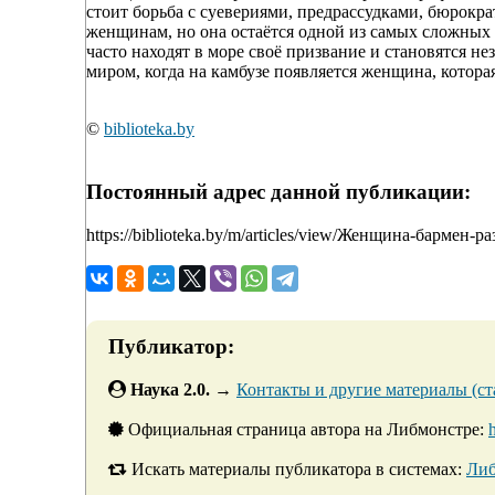
стоит борьба с суевериями, предрассудками, бюрокр
женщинам, но она остаётся одной из самых сложных и
часто находят в море своё призвание и становятся 
миром, когда на камбузе появляется женщина, которая
©
biblioteka.by
Постоянный адрес данной публикации:
https://biblioteka.by/m/articles/view/Женщина-бармен-
Публикатор:
Наука 2.0.
→
Контакты и другие материалы (ста
Официальная страница автора на Либмонстре:
Искать материалы публикатора в системах:
Либ