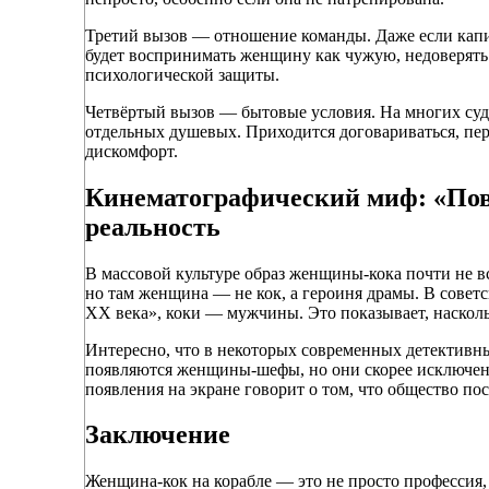
Третий вызов — отношение команды. Даже если капит
будет воспринимать женщину как чужую, недоверять 
психологической защиты.
Четвёртый вызов — бытовые условия. На многих суда
отдельных душевых. Приходится договариваться, пер
дискомфорт.
Кинематографический миф: «Повар
реальность
В массовой культуре образ женщины-кока почти не вс
но там женщина — не кок, а героиня драмы. В совет
XX века», коки — мужчины. Это показывает, насколь
Интересно, что в некоторых современных детективны
появляются женщины-шефы, но они скорее исключени
появления на экране говорит о том, что общество по
Заключение
Женщина-кок на корабле — это не просто профессия, 