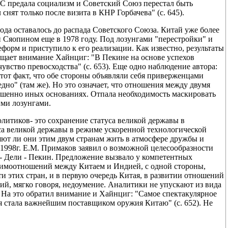
СС предала социализм и Советский Союз перестал быть
нят только после визита в КНР Горбачева" (с. 645).
ода оставалось до распада Советского Союза. Китай уже более
н Сяопином еще в 1978 году. Под лозунгами "перестройки" и
форм и приступило к его реализации. Как известно, результаты
ащает внимание Хайнциг: "В Пекине на основе успехов
вство превосходства" (с. 653). Еще одно наблюдение автора:
 тот факт, что обе стороны объявляли себя приверженцами
едно" (там же). Но это означает, что отношения между двумя
ершенно иных основаниях. Отпала необходимость маскировать
ми лозунгами.
олитиков- это сохранение статуса великой державы в
са великой державы в режиме ускоренной технологической
яют ли они этим двум странам жить в атмосфере дружбы и
1998г. Е.М. Примаков заявил о возможной целесообразности
 - Дели - Пекин. Предложение вызвало у компетентных
аимоотношений между Китаем и Индией, с одной стороны,
и этих стран, и в первую очередь Китая, в развитии отношений
ий, мягко говоря, недоумение. Аналитики не упускают из вида
На это обратил внимание и Хайнциг: "Самое спектакулярное
ия стала важнейшим поставщиком оружия Китаю" (с. 652). Не