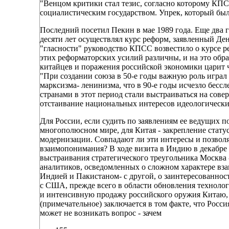
"Венцом критики стал тезис, согласно которому КП
социалистическим государством. Упрек, который был с
Последний посетил Пекин в мае 1989 года. Еще два г
десяти лет осуществлял курс реформ, заявленный Де
"гласности" руководство КПСС возвестило о курсе ре
этих реформаторских усилий различны, и на это обр
китайцев и поражения российской экономики царит чу
"При создании союза в 50-е годы важную роль играл
марксизма- ленинизма, что в 90-е годы исчезло бессл
странами в этот период стали выстраиваться на сов
отстаивание национальных интересов идеологически
Для России, если судить по заявлениям ее ведущих п
многополюсном мире, для Китая - закрепление стату
модернизации. Совпадают ли эти интересы и позвол
взаимопонимания? В ходе визита в Индию в декабре 
выстраивания стратегического треугольника Москва
аналитиков, осведомленных о сложном характере вз
Индией и Пакистаном- с другой, о заинтересованност
с США, прежде всего в области обновления технолог
и интенсивную продажу российского оружия Китаю, 
(примечательное) заключается в том факте, что Росс
может не возникать вопрос - зачем