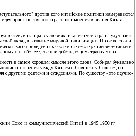
аступательного? против кого китайские политики намереваются
и идея пространственного распространения влияния Китая
трудностей, китайцы в условиях независимой страны улучшают
ся свой вклад в развитие мировой цивилизации. Но от кого они
ема мягкого приведения в соответствие открытой экономики и
ованных и наиболее успешно действующих странах мира.
ность в самом хорошем смысле этого слова. Собирая буквально
ивающие отношения между Китаем и Советским Союзом, он
ляя с другими фактами и суждениями. По существу - это научно-
ветский-Союз-и-коммунистический-Китай-в-1945-1950-гг-