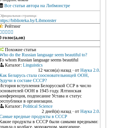
Все статьи автора на Либмонстре
Официальная страница:
https://biblioteka.by/Libmonster
Рейтинг





0 голос(а,ов)
Похожие статьи
Who do the Russian language seem beautiful to?
To whom Russian language seems beautiful
Каталог:
Linguistics
12 часов(а) назад
·
от
Наука 2.0.
Как Беларусь стала соосновательницей ООН,
будучи в составе СССР?
История вступления Белорусской ССР в число
основателей ООН в 1945 году. Ялтинская
конференция, подписание Устава и статус
республики в организации.
Каталог:
Political Science
2 дней(я) назад
·
от
Наука 2.0.
Самые вредные продукты в СССР
Какие продукты в СССР были самыми вредными:
правда о колбасе, мороженом, маргарине,