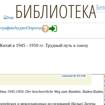
БИБЛИОТЕКА
Бел
ографии
Аудио
Опросы
тай в 1945 - 1950 гг. Трудный путь к союзу
Libmonster ID: BY-1296
China 1945-1950. Der beschwerliche Weg zum Bundnis.
Baden-Baden.
вропейских и международных исследований (Кельн) Дитера