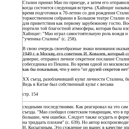
Сталин принял Мао по приезде, а затем его отправил
когда состоится следующая встреча. (Хайнциг называ
время подготовки к 70-летию со дня рождения Стали
торжественном собрании в Большом театре Сталин п
для приветствия как первому зарубежному гостю. Во
портили той благостной атмосферы, которая была из
Хайнциг: "Мао играл самостоятельную роль вождя и т
"ученика Сталина" (с. 258).
В свою очередь своеобразные знаки внимания оказыв
1949 г. в Москву, его советник И. Ковалев, который 
доверие, отправил личное секретное послание Стали
собеседника из Пекина. Во время одной из московск
как бы показывая, что у него "от друзей секретов нет
XX съезд, разоблачивший культ личности Сталина, б
Ведь в Китае был собственный культ с весьма
стр. 154
сходными последствиями. Как реагировал на это са
съезда. "Мао сообщил советским товарищам, что в п
большие, чем ошибки. Следует также осудить и форм
на тридцать плохим" (с. 639). Но автор воспроизводи
Н. Косыгиным. Это суждение он вынес в качестве эп