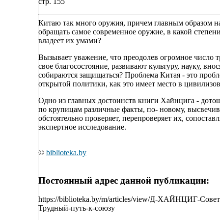
стр. 155
Китаю так много оружия, причем главным образом н
обращать самое современное оружие, в какой степен
владеет их умами?
Вызывает уважение, что преодолев огромное число 
свое благосостояние, развивают культуру, науку, вно
собираются защищаться? Проблема Китая - это пробл
открытой политики, как это имеет место в цивилиз
Одно из главных достоинств книги Хайнцига - дотош
по крупицам различные факты, по- новому, высвеч
обстоятельно проверяет, перепроверяет их, сопостав
экспертное исследование.
©
biblioteka.by
Постоянный адрес данной публикации:
https://biblioteka.by/m/articles/view/Д-ХАЙНЦИГ-Со
Трудный-путь-к-союзу