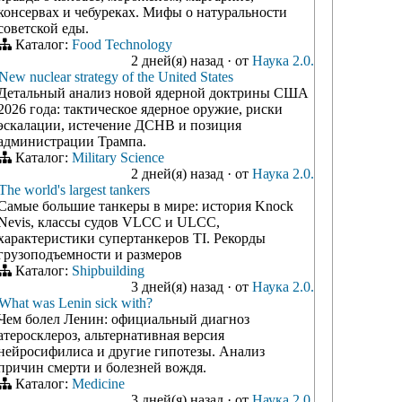
консервах и чебуреках. Мифы о натуральности
советской еды.
Каталог:
Food Technology
2 дней(я) назад
·
от
Наука 2.0.
New nuclear strategy of the United States
Детальный анализ новой ядерной доктрины США
2026 года: тактическое ядерное оружие, риски
эскалации, истечение ДСНВ и позиция
администрации Трампа.
Каталог:
Military Science
2 дней(я) назад
·
от
Наука 2.0.
The world's largest tankers
Самые большие танкеры в мире: история Knock
Nevis, классы судов VLCC и ULCC,
характеристики супертанкеров TI. Рекорды
грузоподъемности и размеров
Каталог:
Shipbuilding
3 дней(я) назад
·
от
Наука 2.0.
What was Lenin sick with?
Чем болел Ленин: официальный диагноз
атеросклероз, альтернативная версия
нейросифилиса и другие гипотезы. Анализ
причин смерти и болезней вождя.
Каталог:
Medicine
3 дней(я) назад
·
от
Наука 2.0.