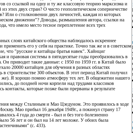
ов со ссылкой на одну и ту же классовую теорию марксизма и
из этих двух стран? О чисто геополитическом соперничестве
в? Или о столкновении двух личностей, каждая из которых
ческом движении"? Доводы, размышления автора, ссылки на
а, что имело место тесное переплетение всех трех
личных слоях китайского общества наблюдалось искреннее
 применить его у себя на практике. Точно так же и в советском
е, что "русские и китайцы братья навек". Хайнциг
кая и правовая системы в пятидесятые годы преобразовались в
). Он приводит такие данные: с 1950 по 1959 гг. в Китай было
хало 20000 китайцев для обучения в разных областях
 в строительстве 300 объектов. В этот период Китай получил
м же). Я хорошо помню атмосферу тех лет. В общежитии нашего
ились, до поздней ночи корпели над трудами классиков
сь контакты, которые позже были прерваны в результате
ния между Сталиным и Мао Цзедуном. Это проявилось в ходе
оскву. Мао прибыл 16 декабря 1949г., а покинул страну 17
авалось 4 года до смерти - был и без того болезненно
было 56 лет и он был на 14 лет моложе. У обоих была
стенчивыми" (с. 433).