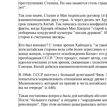
преступлениях Сталина. Но она окажется столь страш
лет".
Так или иначе, Сталин и Мао подписали договор 14 ф
взаимоотношениях двух стран. А через десять лет Х
срок покинуть Китай. Так началась полоса конфрон
факты, когда Хрущев обзывал Мао Цзедуна "старой к
поборника кукурузной культуры "лысым дураком". Н
сторон в считанные месяцы.
Кто был виноват? С точки зрения Хайнцига, "за тако
хотя китайская сторона вела себя более агрессивно и
конце концов, о процессе освобождения Китая с ег
преобладания СССР. "Этот процесс, пишет автор, сл
идеологическим) углом зрения, связанным с политич
Союзом, Китай добился внешнеполитической независим
В 1964г. СССР посетил с большой делегацией Чжоу 
попытаться нормализовать отношения между двумя ст
Малиновского, который на приеме в честь китайских 
вы на очереди" (с.646).
Такая постановка вопроса была для китайцев абсолю
После "большого скачка" и неудачи с "народными ком
революции". При этом активно разыгрывалась антисо