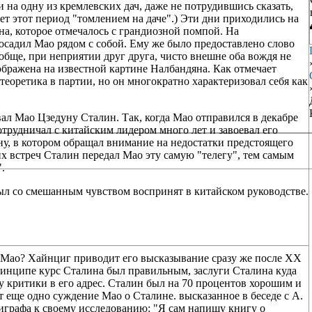
и на одну из кремлевских дач, даже не потрудившись сказать,
ет этот период "томлением на даче".) Эти дни приходились на
на, которое отмечалось с грандиозной помпой. На
осадил Мао рядом с собой. Ему же было предоставлено слово
обще, при неприятии друг друга, чисто внешне оба вождя не
ображена на известной картине Налбандяна. Как отмечает
еоретика в партии, но он многократно характеризовал себя как
ал Мао Цзедуну Сталин. Так, когда Мао отправился в декабре
сотрудничал с китайским лидером много лет и завоевал его
ну, в котором обращал внимание на недостатки предстоящего
их встреч Сталин передал Мао эту самую "телегу", тем самым
".
ыл со смешанным чувством воспринят в китайском руководстве.
м Мао? Хайнциг приводит его высказывание сразу же после XX
ринципе курс Сталина был правильным, заслуги Сталина куда
у критики в его адрес. Сталин был на 70 процентов хорошим и
т еще одно суждение Мао о Сталине. высказанное в беседе с А.
играфа к своему исследованию: "Я сам напишу книгу о