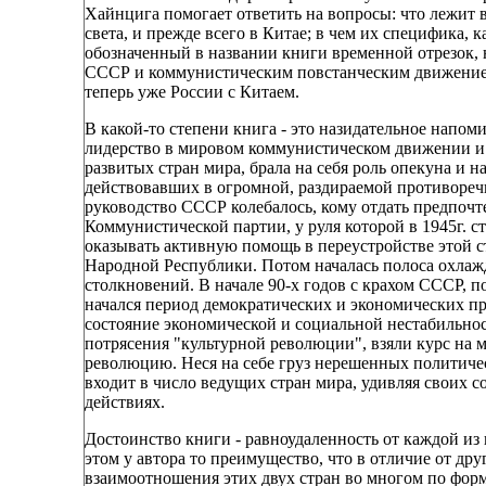
Хайнцига помогает ответить на вопросы: что лежит 
света, и прежде всего в Китае; в чем их специфика, 
обозначенный в названии книги временной отрезок, 
СССР и коммунистическим повстанческим движением
теперь уже России с Китаем.
В какой-то степени книга - это назидательное напом
лидерство в мировом коммунистическом движении и
развитых стран мира, брала на себя роль опекуна и 
действовавших в огромной, раздираемой противореч
руководство СССР колебалось, кому отдать предпочт
Коммунистической партии, у руля которой в 1945г. с
оказывать активную помощь в переустройстве этой с
Народной Республики. Потом началась полоса охлаж
столкновений. В начале 90-х годов с крахом СССР, п
начался период демократических и экономических пр
состояние экономической и социальной нестабильнос
потрясения "культурной революции", взяли курс на
революцию. Неся на себе груз нерешенных политиче
входит в число ведущих стран мира, удивляя своих с
действиях.
Достоинство книги - равноудаленность от каждой из 
этом у автора то преимущество, что в отличие от др
взаимоотношения этих двух стран во многом по фор