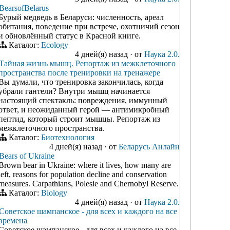
BearsofBelarus
Бурый медведь в Беларуси: численность, ареал
обитания, поведение при встрече, охотничий сезон
и обновлённый статус в Красной книге.
Каталог:
Ecology
4 дней(я) назад
·
от
Наука 2.0.
Тайная жизнь мышц. Репортаж из межклеточного
пространства после тренировки на тренажере
Вы думали, что тренировка закончилась, когда
убрали гантели? Внутри мышц начинается
настоящий спектакль: повреждения, иммунный
ответ, и неожиданный герой — антимикробный
пептид, который строит мышцы. Репортаж из
межклеточного пространства.
Каталог:
Биотехнология
4 дней(я) назад
·
от
Беларусь Анлайн
Bears of Ukraine
Brown bear in Ukraine: where it lives, how many are
left, reasons for population decline and conservation
measures. Carpathians, Polesie and Chernobyl Reserve.
Каталог:
Biology
4 дней(я) назад
·
от
Наука 2.0.
Советское шампанское - для всех и каждого на все
времена
Советское шампанское - для всех и каждого на все