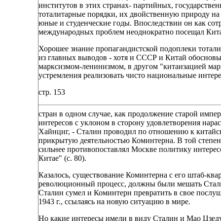
институтов в этих странах- партийных, государстве
тоталитарные порядки, их двойственную природу на 
юные и студенческие годы. Впоследствии он как со
международных проблем неоднократно посещал Кит
Хорошее знание пропагандистской подоплеки тотал
из главных выводов - хотя и СССР и Китай обосновы
марксизмом-ленинизмом, в другом "китаизацией марк
устремления реализовать чисто национальные интер
стр. 153
стран в одном случае, как продолжение старой импе
интересов с уклоном в сторону удовлетворения нара
Хайнциг, - Сталин проводил по отношению к китайс
прикрытую деятельностью Коминтерна. В той степени
сильнее противопоставлял Москве политику интересо
Китае" (с. 80).
Казалось, существование Коминтерна с его штаб-ква
революционный процесс, должны были мешать Стали
Сталин сумел и Коминтерн превратить в свое послушн
1943 г., ссылаясь на новую ситуацию в мире.
Но какие интересы имели в виду Сталин и Мао Цзеду