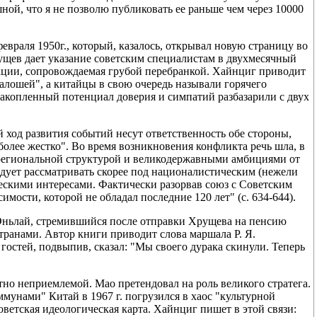
ной, что я не позволю публиковать ее раньше чем через 10000
евраля 1950г., который, казалось, открывал новую страницу во
рущев дает указание советским специалистам в двухмесячный
тации, сопровождаемая грубой перебранкой. Хайнциг приводит
алошей", а китайцы в свою очередь называли горячего
акопленный потенциал доверия и симпатий разбазарили с двух
й ход развития событий несут ответственность обе стороны,
 более жестко". Во время возникновения конфликта речь шла, в
о региональной структурой и великодержавными амбициями от
едует рассматривать скорее под националистическим (нежели
ескими интересами. Фактически разорвав союз с Советским
ости, которой не обладал последние 120 лет" (с. 634-644).
Эньлай, стремившийся после отправки Хрущева на пенсию
ранами. Автор книги приводит слова маршала Р. Я.
гостей, подвыпив, сказал: "Мы своего дурака скинули. Теперь
тно неприемлемой. Мао претендовал на роль великого стратега.
мунами" Китай в 1967 г. погрузился в хаос "культурной
ветская идеологическая карта. Хайнциг пишет в этой связи: