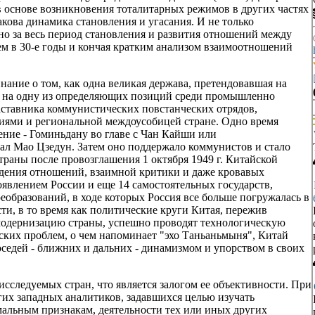
в основе возникновения тоталитарных режимов в других частях
какова динамика становления и угасания. И не только
но за весь период становления и развития отношений между
 в 30-е годы и кончая кратким анализом взаимоотношений
инание о том, как одна великая держава, претендовавшая на
 на одну из определяющих позиций среди промышленно
наставника коммунистических повстанческих отрядов,
иями и региональной междоусобицей стране. Одно время
ение - Гоминьдану во главе с Чан Кайши или
тал Мао Цзедун. Затем оно поддержало коммунистов и стало
траны после провозглашения 1 октября 1949 г. Китайской
дения отношений, взаимной критики и даже кровавых
оявлением России и еще 14 самостоятельных государств,
еобразований, в ходе которых Россия все больше погружалась в
ти, в то время как политические круги Китая, пережив
 модернизацию страны, успешно проводят технологическую
ских проблем, о чем напоминает "эхо Таньаньмыня", Китай
оседей - ближних и дальних - динамизмом и упорством в своих
исследуемых стран, что является залогом ее объективности. При
угих западных аналитиков, задавшихся целью изучать
мальным признакам, деятельности тех или иных других