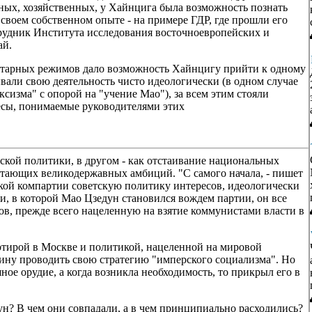
нных, хозяйственных, у Хайнцига была возможность познать
своем собственном опыте - на примере ГДР, где прошли его
трудник Института исследования восточноевропейских и
ай.
итарных режимов дало возможность Хайнцигу прийти к одному
вали свою деятельность чисто идеологически (в одном случае
сизма" с опорой на "учение Мао"), за всем этим стояли
есы, понимаемые руководителями этих
рской политики, в другом - как отстаивание национальных
стающих великодержавных амбиций. "С самого начала, - пишет
кой компартии советскую политику интересов, идеологически
, в которой Мао Цзедун становился вождем партии, он все
в, прежде всего нацеленную на взятие коммунистами власти в
ртирой в Москве и политикой, нацеленной на мировой
ну проводить свою стратегию "имперского социализма". Но
ое орудие, а когда возникла необходимость, то прикрыл его в
н? В чем они совпадали, а в чем принципиально расходились?