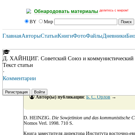
делитесь с миром!
Обнародовать материалы
BY
Мир
Главная
Авторы
Статьи
Книги
Фото
Файлы
Дневники
Би
Д. ХАЙНЦИГ. Советский Союз и коммунистический Ки
Текст статьи
·
Комментарии
Регистрация
Войти
Автор(ы) публикации
:
Б. С. Орлов
→
D. HEINZIG.
Die Sowjetinion und das kommunistische 
Nomos Verl. 1998. 710 S.
Книга заместителя директора Института восточно-е