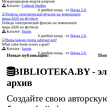
Международная неделя клоунов
Каталог:
Cultural Studies
6 дней(я) назад
·
от
Наука 2.0.
Победа электрической фуксии на чемпионате
мира-2026 по футболу
Победа электрической фуксии на чемпионате
мира-2026 по футболу
Каталог:
Sports
6 дней(я) назад
·
от
Наука 2.0.
Butsa kakogo tsveta zabivaet gol?
What color boots scores a goal?
Каталог:
Sports
6 дней(я) назад
·
от
Наука 2.0.
Новые публикации:
Поп
BIBLIOTEKA.BY - эле
архив
Создайте свою авторскую