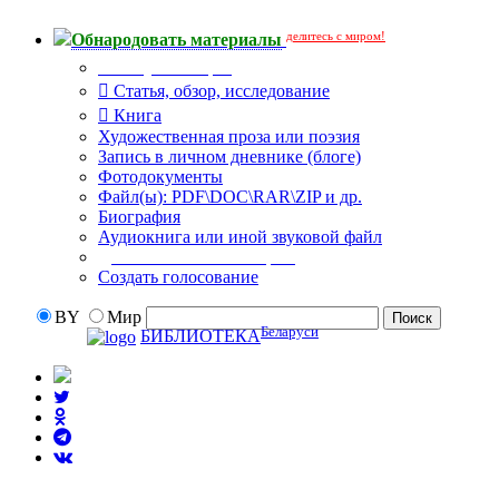
делитесь с миром!
Обнародовать материалы
Тип публикации
Статья, обзор, исследование
Книга
Художественная проза или поэзия
Запись в личном дневнике (блоге)
Фотодокументы
Файл(ы): PDF\DOC\RAR\ZIP и др.
Биография
Аудиокнига или иной звуковой файл
Дополнительные опции:
Создать голосование
BY
Мир
Беларуси
БИБЛИОТЕКА