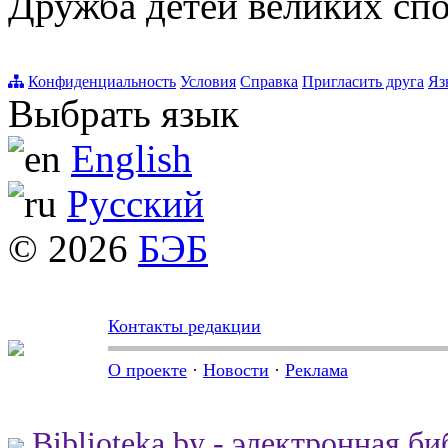
Дружба детей великих сп
Конфиденциальность
Условия
Справка
Пригласить друга
Яз
Выбрать язык
English
Русский
© 2026
БЭБ
Контакты редакции
О проекте
·
Новости
·
Реклама
Biblioteka.by - электронная б