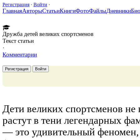
Регистрация
·
Войти
·
Главная
Авторы
Статьи
Книги
Фото
Файлы
Дневники
Би
Дружба детей великих спортсменов
Текст статьи
·
Комментарии
Регистрация
Войти
Дети великих спортсменов не 
растут в тени легендарных фа
— это удивительный феномен, 