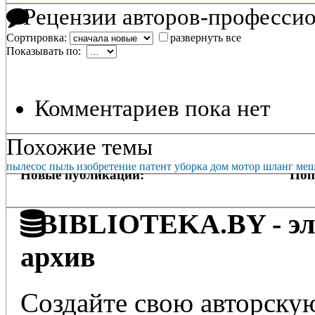
Рецензии авторов-професси
Сортировка:
развернуть все
Показывать по:
Комментариев пока нет
Похожие темы
пылесос
пыль
изобретение
патент
уборка
дом
мотор
шланг
меш
Новые публикации:
Поп
BIBLIOTEKA.BY - эле
архив
Создайте свою авторскую