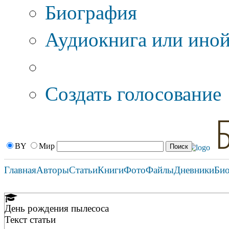
Биография
Аудиокнига или иной
Дополнительные оп
Создать голосование
BY
Мир
Главная
Авторы
Статьи
Книги
Фото
Файлы
Дневники
Би
День рождения пылесоса
Текст статьи