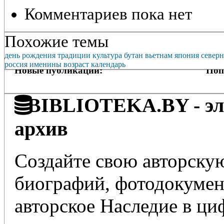
Комментариев пока нет
Похожие темы
день рождения
традиции
культура
бутан
вьетнам
япония
северн
россия
именины
возраст
календарь
Новые публикации:
Поп
BIBLIOTEKA.BY - эле
архив
Создайте свою авторскую
биографий, фотодокумент
авторское Наследие в ц