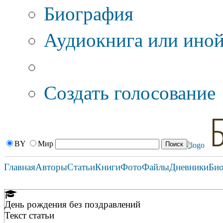
Биография
Аудиокнига или иной
Дополнительные оп
Создать голосование
BY
Мир
Главная
Авторы
Статьи
Книги
Фото
Файлы
Дневники
Би
День рождения без поздравлений
Текст статьи