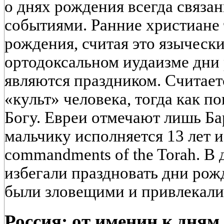
о днях рождения всегда связа
событиями. Ранние христиане 
рождения, считая это языческ
ортодоксальном иудаизме дни
являются праздником. Считаетс
«культ» человека, тогда как п
Богу. Евреи отмечают лишь Ба
мальчику исполняется 13 лет и о
commandments of the Torah. В
избегали праздновать дни рож
были зловещими и привлекали 
Россия: от именин к дням