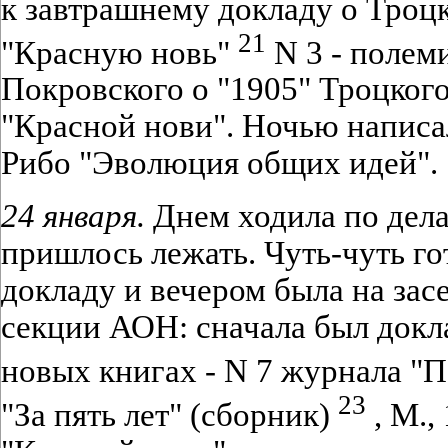
к завтрашнему докладу о Троцк
21
"Красную новь"
N 3 - полем
Покровского о "1905" Троцког
"Красной нови". Ночью написа
Рибо "Эволюция общих идей".
24 января.
Днем ходила по дела
пришлось лежать. Чуть-чуть го
докладу и вечером была на за
секции АОН: сначала был докл
новых книгах - N 7 журнала "
23
"За пять лет" (сборник)
, М.,