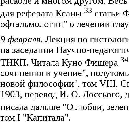
расколе и многом другом. Весь
33
для реферата Ксаны
статьи Ф
офтальмологии" о лечении глау
9 февраля.
Лекция по гистологи
на заседании Научно-педагоги
34
ТНКП. Читала Куно Фишера
сочинения и учение", полутомы 
новой философии", том VIII, Сп
1903, перевод И. О. Лосского,
писала дальше "О любви, зелен
том I "Капитала".