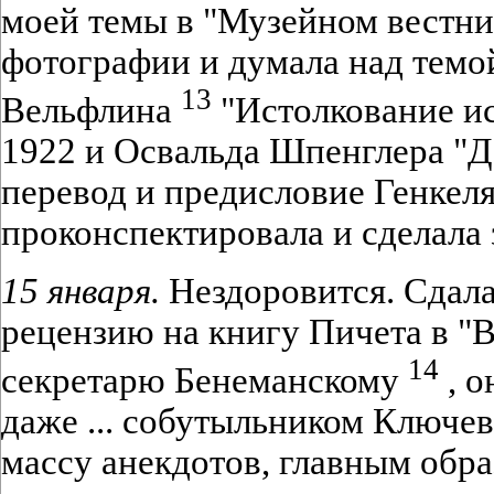
моей темы в "Музейном вестни
фотографии и думала над темо
13
Вельфлина
"Истолкование ис
1922 и Освальда Шпенглера "Д
перевод и предисловие Генкеля
проконспектировала и сделала 
15 января.
Нездоровится. Сдала
рецензию на книгу Пичета в "
14
секретарю Бенеманскому
, о
даже ... собутыльником Ключев
массу анекдотов, главным обра