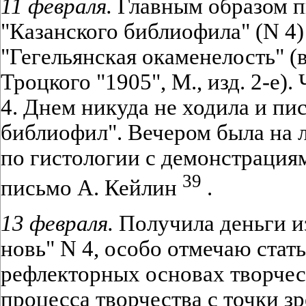
11 февраля.
Главным образом п
"Казанского библиофила" (N 4)
"Гегельянская окаменелость" (в
Троцкого "1905", М., изд. 2-е)
4. Днем никуда не ходила и пи
библиофил". Вечером была на 
по гистологии с демонстрация
39
письмо А. Кейлин
.
13 февраля.
Получила деньги и
новь" N 4, особо отмечаю стат
рефлекторных основах творчес
процесса творчества с точки з