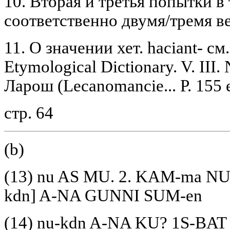
10. Вторая и третья попытки в
соответственно двумя/тремя 
11. О значении хет. haciant- см. 
Etymological Dictionary. V. III. 
Ларош (Lecanomancie... P. 155 e
стр. 64
(b)
(13) nu AS MU. 2. KAM-ma NU.
kdn] A-NA GUNNI SUM-en
(14) nu-kdn A-NA KU? 1S-BAT pa