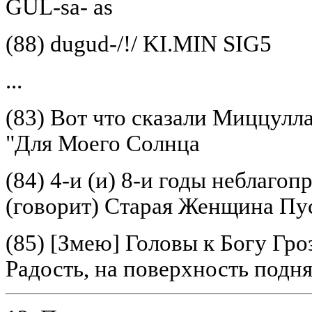
GUL-sa- as
(88) dugud-/!/ KI.MIN SIG5
...
(83) Вот что сказали Миццул
"Для Моего Солнца
(84) 4-и (и) 8-и годы неблагопр
(говорит) Старая Женщина Пус
(85) [Змею] Головы к Богу Гро
Радость, на поверхность подн