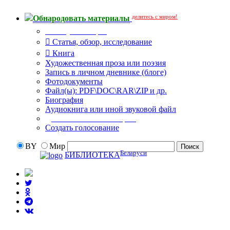
делитесь с миром!
Обнародовать материалы
Тип публикации
Статья, обзор, исследование
Книга
Художественная проза или поэзия
Запись в личном дневнике (блоге)
Фотодокументы
Файл(ы): PDF\DOC\RAR\ZIP и др.
Биография
Аудиокнига или иной звуковой файл
Дополнительные опции:
Создать голосование
BY
Мир
Беларуси
БИБЛИОТЕКА