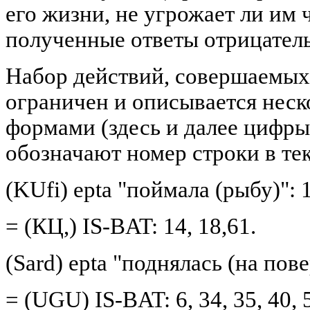
его жизни, не угрожает ли им 
полученные ответы отрицател
Набор действий, совершаемых 
ограничен и описывается нес
формами (здесь и далее цифры
обозначают номер строки в тек
(KUfi) epta "поймала (рыбу)": 
= (КЦ,) IS-BAT: 14, 18,61.
(Sard) epta "поднялась (на пов
= (UGU) IS-BAT: 6, 34, 35, 40, 50