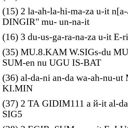
(15) 2 la-ah-la-hi-ma-za u-it n
DINGIR" mu- un-na-it
(16) 3 du-us-ga-ra-na-za u-it E-
(35) MU.8.KAM W.SIGs-du MUS
SUM-en nu UGU IS-BAT
(36) al-da-ni an-da wa-ah-nu-u
KI.MIN
(37) 2 ТА GIDIM111 a й-it al-da
SIG5