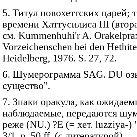
5. Титул новохеттских царей; т
времени Хаттусилиса III (вторая
см. Kummenhuhi'r A. Orakelpra
Vorzeichenschen bei den Hethiter
Heidelberg, 1976. S. 27, 72.
6. Шумерограмма SAG. DU озн
существо".
7. Знаки оракула, как ожидаем
наблюдаемые, передаются шум
реже (NU.) ?Е (= хет. luzziya-
3/1, р. 50 ff. (с литературой).