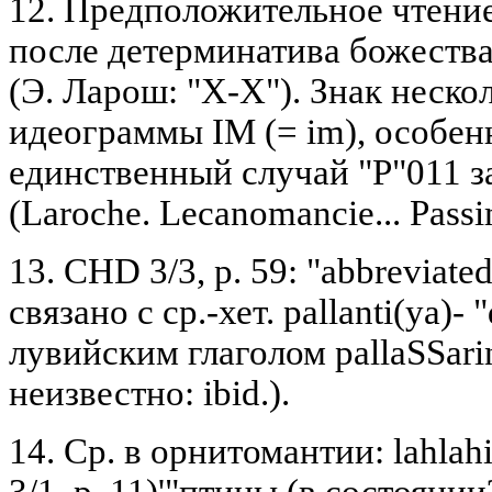
12. Предположительное чтение
после детерминатива божеств
(Э. Ларош: "Х-Х"). Знак неско
идеограммы IM (= im), особенн
единственный случай "Р"011 за
(Laroche. Lecanomancie... Pass
13. CHD 3/3, p. 59: "abbreviate
связано с ср.-хет. pallanti(ya)- 
лувийским глаголом pallaSSar
неизвестно: ibid.).
14. Ср. в орнитомантии: lahl
3/1, р. 11)'"птицы (в состоянии