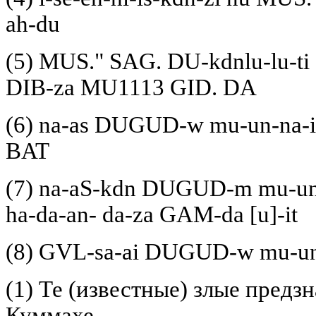
ah-du
(5) MUS." SAG. DU-kdnlu-lu-t
DIB-za MU1113 GID. DA
(6) na-as DUGUD-w mu-un-na-
BAT
(7) na-aS-kdn DUGUD-m mu-un-n
ha-da-an- da-za GAM-da [u]-it
(8) GVL-sa-ai DUGUD-w mu-un-
(1) Те (известные) злые предз
Куммахе,