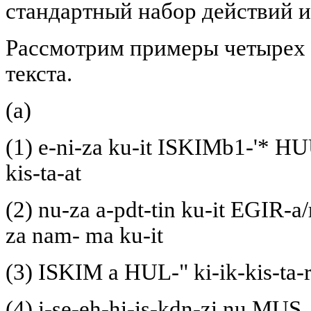
стандартный набор действий и
Рассмотрим примеры четырех 
текста.
(а)
(1) e-ni-za ku-it ISKIMb1-'* H
kis-ta-at
(2) nu-za a-pdt-tin ku-it EGIR-
za nam- ma ku-it
(3) ISKIM a HUL-" ki-ik-kis-t
(4) i-se-eh-hi-is-kdn-zi nu M