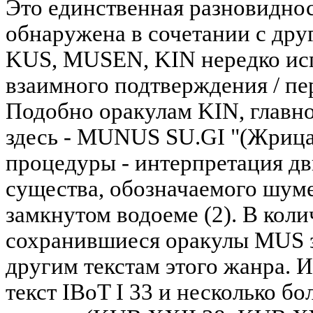
Это единственная разновиднос
обнаружена в сочетании с дру
KUS, MUSEN, KIN нередко исп
взаимного подтверждения / пе
Подобно оракулам KIN, главн
здесь - MUNUS SU.GI "(Жрица
процедуры - интерпретация д
существа, обозначаемого шум
замкнутом водоеме (2). В кол
сохранившиеся оракулы MUS 
другим текстам этого жанра. 
текст IBoT I 33 и несколько б