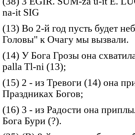
(38) 3 EGIR. SUM-za u-it Е.
na-it SIG
(13) Bo 2-й год пусть будет н
Головы" к Очагу мы вызвали.
(14) У Бога Грозы она схватила
palla Tl-ni (13);
(15) 2 - из Тревоги (14) она п
Праздниках Богов;
(16) 3 - из Радости она припл
Бога Бури (?).