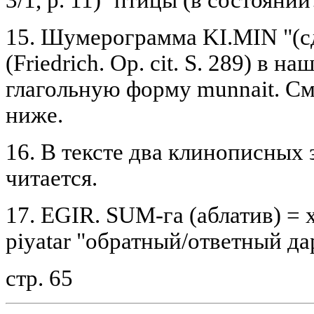
15. Шумерограмма KI.MIN "(сд
(Friedrich. Op. cit. S. 289) в н
глагольную форму munnait. См
ниже.
16. В тексте два клинописных 
читается.
17. EGIR. SUM-га (аблатив) = х
piyatar "обратный/ответный дар
стр. 65