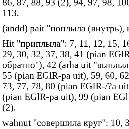
86, 87, 88, 93 (2), 94, 97, 98, 10
113.
(andd) pait "поплыла (внутрь), 
Hit "приплыла": 7, 11, 12, 15, 16,
29, 30, 32, 37, 38, 41 (pian EGl
обратно"), 42 (arha uit "выплыла"
55 (pian EGlR-pa uit), 59, 60, 62,
73, 77, 78, 80 (pian EGIR-/?a uit)
(pian EGlR-pa uit), 99 (pian EGl
(2).
wahnut "совершила круг": 10, 33,