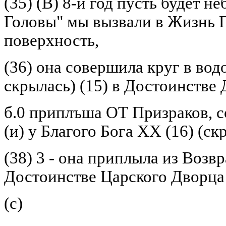
(35) (В) 8-й год пусть будет н
Головы" мы вызвали в Жизнь 
поверхность,
(36) она совершила круг в вод
скрылась) (15) в Достоинстве 
б.0 приплъша ОТ Призраков, с
(и) у Благого Бога XX (16) (ск
(38) 3 - она приплыла из Возвр
Достоинстве Царского Дворца
(с)