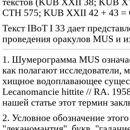
текстов (KUB XXII 38; KUB X
CTH 575; KUB XXII 42 + 43 = 
Текст IBoT I 33 дает представ
проведения оракулов MUS и и
1. Шумерограмма MUS означает
как полагают исследователи, 
хищное водоплавающее существ
Lecanomancie hittite // RA. 1958
нашей статье этот термин закл
2. Условное обозначение этого
"леканомантия", букв. "гадани