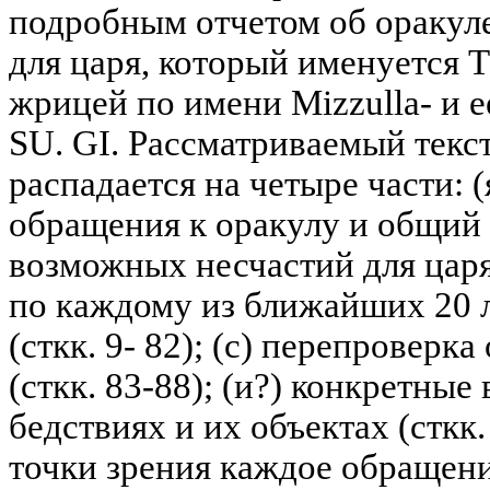
подробным отчетом об ораку
для царя, который именуется T
жрицей по имени Mizzulla- 
SU. GI. Рассматриваемый текс
распадается на четыре части: 
обращения к оракулу и общий
возможных несчастий для царя (
по каждому из ближайших 20 л
(сткк. 9- 82); (с) перепроверк
(сткк. 83-88); (и?) конкретны
бедствиях и их объектах (сткк
точки зрения каждое обращени