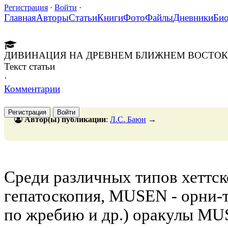
Регистрация
·
Войти
·
Главная
Авторы
Статьи
Книги
Фото
Файлы
Дневники
Би
ДИВИНАЦИЯ НА ДРЕВНЕМ БЛИЖНЕМ ВОСТОКЕ.
Текст статьи
·
Комментарии
Регистрация
Войти
Автор(ы) публикации
:
Л.С. Баюн
→
Среди различных типов хеттск
гепатоскопия, MUSEN - орни-т
по жребию и др.) оракулы MU