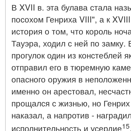
В XVII в. эта булава стала на
посохом Генриха VIII", а к XVI
история о том, что король ноч
Тауэра, ходил с ней по замку.
прогулок один из констеблей я
отправил его в тюремную каме
опасного оружия в неположенны
именно он арестовал, несчаст
прощался с жизнью, но Генрих V
наказал, а напротив - наградил
15
исполнительность и усердие