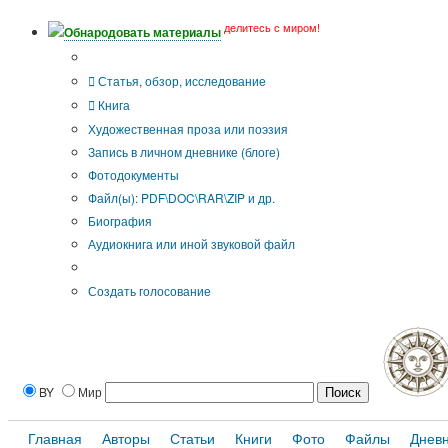
делитесь с миром!
Обнародовать материалы
Тип публикации
Статья, обзор, исследование
Книга
Художественная проза или поэзия
Запись в личном дневнике (блоге)
Фотодокументы
Файл(ы): PDF\DOC\RAR\ZIP и др.
Биография
Аудиокнига или иной звуковой файл
Дополнительные опции:
Создать голосование
BY
Мир
Главная
Авторы
Статьи
Книги
Фото
Файлы
Днев