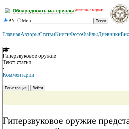
делитесь с миром!
Обнародовать материалы
BY
Мир
Главная
Авторы
Статьи
Книги
Фото
Файлы
Дневники
Би
Гиперзвуковое оружие
Текст статьи
·
Комментарии
Регистрация
Войти
Гиперзвуковое оружие предст