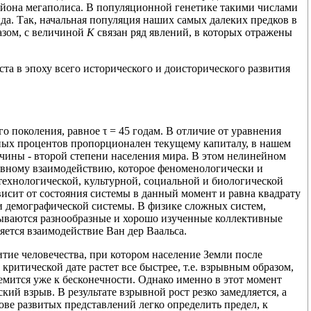
айона мегаполиса. В популяционной генетике такими числами
да. Так, начальная популяция наших самых далеких предков в
азом, с величиной
К
связан ряд явлений, в которых отражены
ста в эпоху всего исторического и доисторического развития
 поколения, равное τ = 45 годам. В отличие от уравнения
жных процентов пропорционален текущему капиталу, в нашем
чины - второй степени населения мира. В этом нелинейном
тивному взаимодействию, которое феноменологически и
технологической, культурной, социальной и биологической
висит от состояния системы в данный момент и равна квадрату
ти демографической системы. В физике сложных систем,
сываются разнообразные и хорошо изученные коллективные
ляется взаимодействие Ван дер Ваальса.
тие человечества, при котором население Земли после
критической дате растет все быстрее, т.е. взрывным образом,
ится уже к бесконечности. Однако именно в этот момент
й взрыв. В результате взрывной рост резко замедляется, а
ове развитых представлений легко определить предел, к