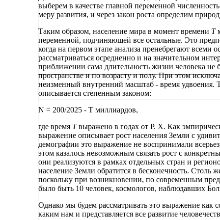
выберем в качестве главной переменной численность
меру развития, и через закон роста определим приро
Таким образом, население мира в момент времени
Т
м
переменной, подчиняющей все остальные. Это предп
когда на первом этапе анализа пренебрегают всеми 
рассматриваться осредненно и на значительном интер
приближении сама длительность жизни человека не бу
пространстве и по возрасту и полу. При этом исклю
неизменный внутренний масштаб - время удвоения. То
описывается степенным законом:
N = 200/2025 - T миллиардов,
где время
Т
выражено в годах от Р. Х. Как эмпиричес
выражение описывает рост населения Земли с удивит
демографии это выражение не воспринимали всерьез,
этом казалось невозможным связать рост с конкретн
они реализуются в рамках отдельных стран и регионов
население Земли обратится в бесконечность. Столь ж
поскольку при возникновении, по современным предс
было быть 10 человек, космологов, наблюдавших Бо
Однако мы будем рассматривать это выражение как с
каким нам и представляется все развитие человечест