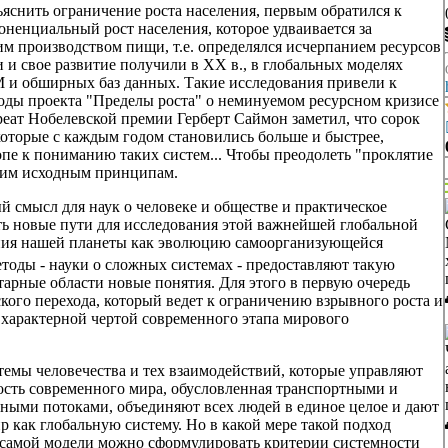
бъяснить ограничение роста населения, первым обратился к
ненциальный рост населения, которое удваивается за
м производством пищи, т.е. определялся исчерпанием ресурсов
 и свое развитие получили в XX в., в глобальных моделях
и обширных баз данных. Такие исследования привели к
ды проекта "Пределы роста" о неминуемом ресурсном кризисе
еат Нобелевской премии Герберт Саймон заметил, что сорок
оторые с каждым годом становились больше и быстрее,
ропе к пониманию таких систем... Чтобы преодолеть "проклятие
воим исходным принципам.
 смысл для наук о человеке и обществе и практическое
ать новые пути для исследования этой важнейшей глобальной
ения нашей планеты как эволюцию самоорганизующейся
етоды - науки о сложных системах - предоставляют такую
арные области новые понятия. Для этого в первую очередь
кого перехода, который ведет к ограничению взрывного роста и
е характерной чертой современного этапа мирового
темы человечества и тех взаимодействий, которые управляют
ость современного мира, обусловленная транспортными и
ыми потоками, объединяют всех людей в единое целое и дают
 как глобальную систему. Но в какой мере такой подход
 самой модели можно сформулировать критерии системности