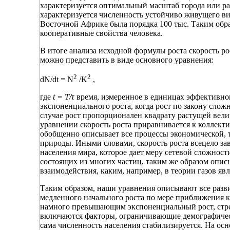
характеризуется оптимальный масштаб города или р
характеризуется численность устойчиво живущего ви
Восточной Африке была порядка 100 тыс. Таким обр
кооперативные свойства человека.
В итоге анализа исходной формулы роста скорость ро
можно представить в виде основного уравнения:
2
2
dN/dt = N
/K
,
где
t = Т/τ
время, измеренное в единицах эффективного
экспоненциального роста, когда рост по закону сло
случае рост пропорционален квадрату растущей вели
уравнении скорость роста приравнивается к коллек
обобщенно описывает все процессы экономической, 
природы. Иными словами, скорость роста всецело за
населения мира, которое дает меру сетевой сложнос
состоящих из многих частиц, таким же образом опи
взаимодействия, каким, например, в теории газов яв
Таким образом, наши уравнения описывают все разви
медленного начального роста по мере приближения к 
намного превышающим экспоненциальный рост, стрем
включаются факторы, ограничивающие демографически
сама численность населения стабилизируется. На осн