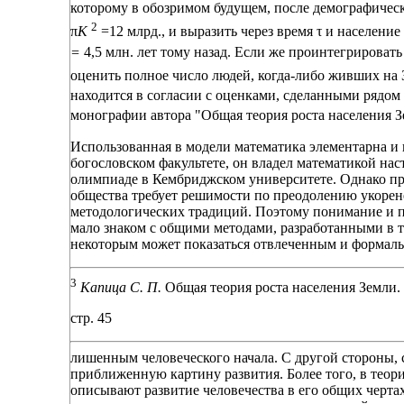
которому в обозримом будущем, после демографическ
2
π
К
=12 млрд., и выразить через время τ
и население
=
4,5 млн. лет тому назад. Если же проинтегрировать
оценить полное число людей, когда-либо живших на 
находится в согласии с оценками, сделанными рядом
монографии автора "Общая теория роста населения 
Использованная в модели математика элементарна и 
богословском факультете, он владел математикой нас
олимпиаде в Кембриджском университете. Однако п
общества требует решимости по преодолению укорен
методологических традиций. Поэтому понимание и пр
мало знаком с общими методами, разработанными в т
некоторым может показаться отвлеченным и формал
3
Капица С. П.
Общая теория роста населения Земли. 
стр. 45
лишенным человеческого начала. С другой стороны, с
приближенную картину развития. Более того, в теор
описывают развитие человечества в его общих чертах