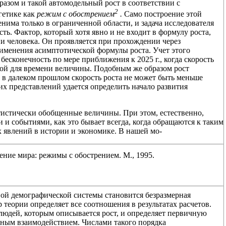
азом и такой автомодельный рост в соответствии с
2
гетике как
режим с обострением
.
Само построение этой
енима только в ограниченной области, и задача исследователя
сть. Фактор, который хотя явно и не входит в формулу роста,
и человека. Он проявляется при прохождении через
именения асимптотической формулы роста. Учет этого
 бесконечность по мере приближения к 2025 г., когда скорость
ной для времени величины. Подобным же образом рост
а в далеком прошлом скорость роста не может быть меньше
их представлений удается определить начало развития
тистически обобщенные величины. При этом, естественно,
и и событиями, как это бывает всегда, когда обращаются к таким
явлений в истории и экономике. В нашей мо-
ние мира: режимы с обострением. М., 1995.
ой демографической системы становится безразмерная
 теории определяет все соотношения в результатах расчетов.
людей, которым описывается рост, и определяет первичную
ным взаимодействием. Числами такого порядка