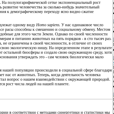
. На полулогарифмической сетке экспоненциальный рост
ь развитие человечества за сколько-нибудь значительный
ния к демографическому переходу ясно видно сжатие
адлежат одному виду
Homo sapiens.
У нас одинаковое число
и все расы способны к смешению и социальному обмену. Местом
добные для этого части Земли. Однако по своей численности
ерам и питанию животных на пять порядков - в сто тысяч раз.
 не ограничены в своей численности, в отличие от своих
свою экологическую нишу. На определенном этапе в результате
от остальной биосферы и создало свою окружающую среду, хотя
 основания утверждать это - сам человек биологически мало
ия нашей популяции происходили в социальной сфере благодаря
ет нас от животных. Теперь, когда деятельность человека
встал вопрос о нашем взаимодействии с окружающей природой.
ся рост числа людей на нашей планете.
тории в соответствии с методами синергетики и статистики мы