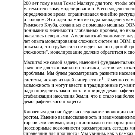
200 лет тому назад Томас Мальтус для того, чтобы о
математическому моделированию. В его модели экспо
определенное время, ограничивался линейно растущи
и голодом. Эти идеи на многие годы завладели умами
Римского Клуба, созданных с помощью мощных ЭВМ 
пониманию значимости глобальных проблем, но выво
оказались неверными. Американский экономист, лаур
лет опыта моделирования сложных систем на ЭВМ, к
показали, что грубая сила не ведет нас по царской т
сложности", моделирование должно обратиться к с
Масштаб же самой задачи, имеющей фундаментальный
значение для экономики и политики, заставляет иск
проблемы. Мы будем рассматривать развитие насел
1
системы, исходя из идей синергетики
. Именно ее м
возможность и могут ввести в традиционные гуманит
надо определить закон роста и природу демографичес
стабилизации населения Земли, что и стало наиболе
демографического процесса.
Ключевым для нас будет исследование эволюции сис
ростом. Именно взаимосвязанность и взаимозависим
торговыми связями, миграционными и информационн
неоспоримые возможности рассматривать сегодня мир
справедлив для прошлого? Мы увидим, как в рамках