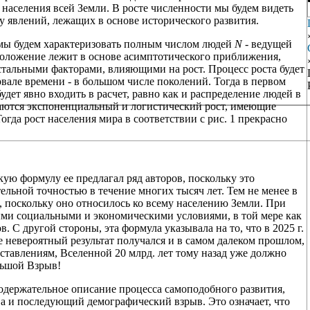
 населения всей Земли. В росте численности мы будем видеть
ду явлений, лежащих в основе исторического развития.
ы будем характеризовать полным числом людей
N -
ведущей
оложение лежит в основе асимптотического приближения,
остальными факторами, влияющими на рост. Процесс роста будет
вале времени - в большом числе поколений. Тогда в первом
дет явно входить в расчет, равно как и распределение людей в
чаются экспоненциальный и логистический рост, имеющие
гда рост населения мира в соответствии с рис. 1 прекрасно
кую формулу ее предлагал ряд авторов, поскольку это
ельной точностью в течение многих тысяч лет. Тем не менее в
 поскольку оно относилось ко всему населению Земли. При
ыми социальными и экономическими условиями, в той мере как
. С другой стороны, эта формула указывала на то, что в 2025 г.
е невероятный результат получался и в самом далеком прошлом,
тавлениям, Вселенной 20 млрд. лет тому назад уже должно
льшой Взрыв!
одержательное описание процесса самоподобного развития,
ва и последующий демографический взрыв. Это означает, что