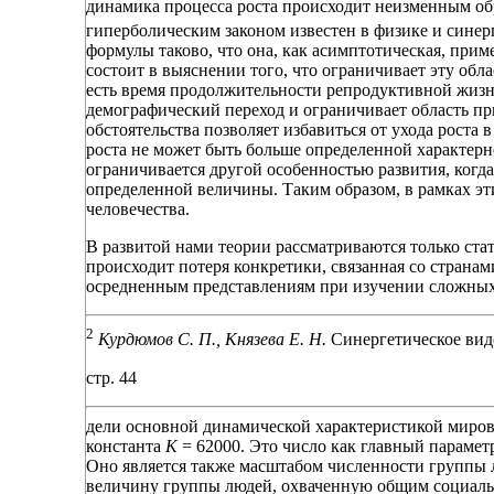
динамика процесса роста происходит неизменным обр
гиперболическим законом известен в физике и синер
формулы таково, что она, как асимптотическая, прим
состоит в выяснении того, что ограничивает эту обла
есть время продолжительности репродуктивной жизн
демографический переход и ограничивает область пр
обстоятельства позволяет избавиться от ухода роста в
роста не может быть больше определенной характер
ограничивается другой особенностью развития, когд
определенной величины. Таким образом, в рамках эт
человечества.
В развитой нами теории рассматриваются только ста
происходит потеря конкретики, связанная со странам
осредненным представлениям при изучении сложных 
2
Курдюмов С. П., Князева Е. Н.
Синергетическое виде
стр. 44
дели основной динамической характеристикой миров
константа
К
= 62000. Это число как главный параметр
Оно является также масштабом численности группы 
величину группы людей, охваченную общим социаль