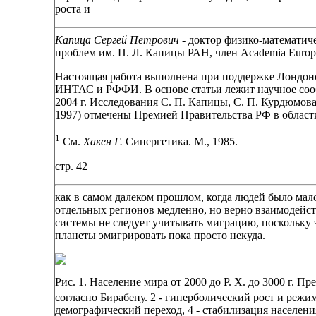
роста и
Капица Сергей Петрович -
доктор физико-математич
проблем им. П. Л. Капицы РАН, член Academia Europ
Настоящая работа выполнена при поддержке Лондо
ИНТАС и РФФИ. В основе статьи лежит научное сооб
2004 г. Исследования С. П. Капицы, С. П. Курдюмова
1997) отмечены Премией Правительства РФ в области 
1
См.
Хакен Г.
Синергетика. М., 1985.
стр. 42
как в самом далеком прошлом, когда людей было мало
отдельных регионов медленно, но верно взаимодейст
системы не следует учитывать миграцию, поскольку 
планеты эмигрировать пока просто некуда.
Рис. 1. Население мира от 2000 до Р. Х. до 3000 г. Пр
согласно Бирабену. 2 - гиперболический рост и режи
демографический переход, 4 - стабилизация населения,