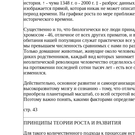
история. ↑ - чума 1348 г. о - 2000 г. ‡
-
разброс данных
изображается прямой, которая никак не может описат
период времени. На графике роста по мере приближе
исторического времени.
Существенно и то, что биологически все люди прин
хромосом - 46, отличное от всех других приматов, 
обитания нашей популяции служат практически все у
мы превышаем численность сравнимых с нами по разм
Только домашние животные, живущие около человека,
диких родственников, каждый вид которых занимает 
неолитической революции человечество отделилось 
на протяжении последней сотни тысяч лет - есть все
изменился.
Действительно, основное развитие и самоорганизац
высокоразвитому мозгу и сознанию - тому, что отлича
приобрела планетарный масштаб, со всей остротой 
Поэтому важно понять, какими факторами определяет
стр. 43
ПРИНЦИПЫ ТЕОРИИ РОСТА И РАЗВИТИЯ
Для такого количественного подхода к процессам ис