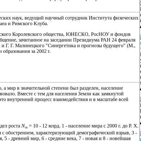
еских наук, ведущий научный сотрудник Института физических
aea и Римского Клуба.
нского Королевского общества, ЮНЕСКО, РосНОУ и фондов
щение, зачитанное на заседании Президиума РАН 24 февраля
 и Г. Г. Малинецкого "Синергетика и прогнозы будущего" (М.,
образования за 2002 г.
, а мир в значительной степени был разделен, население
вовало. Вместе с тем для населения Земли как замкнутой
это внутренний процесс взаимодействия и в масштабе всей
едел роста
N
= 10 - 12 млрд. 1 - население мира с 2000 г. до Р. Х.
∞
м с обострением, характеризующий демографический взрыв, 3 -
 5 - древний мир, 6 - средние века, 7 - новая и 8 - новейшая