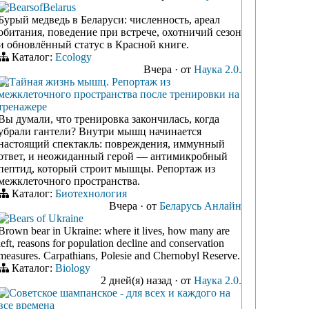
BearsofBelarus
Бурый медведь в Беларуси: численность, ареал
обитания, поведение при встрече, охотничий сезон
и обновлённый статус в Красной книге.
Каталог:
Ecology
Вчера
·
от
Наука 2.0.
Тайная жизнь мышц. Репортаж из
межклеточного пространства после тренировки на
тренажере
Вы думали, что тренировка закончилась, когда
убрали гантели? Внутри мышц начинается
настоящий спектакль: повреждения, иммунный
ответ, и неожиданный герой — антимикробный
пептид, который строит мышцы. Репортаж из
межклеточного пространства.
Каталог:
Биотехнология
Вчера
·
от
Беларусь Анлайн
Bears of Ukraine
Brown bear in Ukraine: where it lives, how many are
left, reasons for population decline and conservation
measures. Carpathians, Polesie and Chernobyl Reserve.
Каталог:
Biology
2 дней(я) назад
·
от
Наука 2.0.
Советское шампанское - для всех и каждого на
все времена