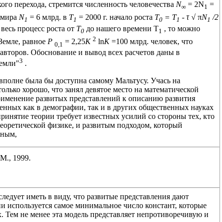
ого перехода, стремится численность человечества
N
= 2N
=
∞
1
 мира
N
= 6 млрд. в
Т
= 2000 г. начало роста
Т
= Т
- τ
√ π
N
/2
1
1
0
1
1
 весь процесс роста от
Т
до нашего времени T
, то можно
0
1
2
Земле, равное
P
= 2,25
К
ln
K
=100 млрд. человек, что
0,1
 авторов. Обоснование и вывод всех расчетов даны в
3
Земли"
.
вполне была бы доступна самому Мальтусу. Учась на
только хорошо, что занял девятое место на математической
рименение развитых представлений к описанию развития
енных как в демографии, так и в других общественных науках
инятие теории требует известных усилий со стороны тех, кто
еоретической физике, и развитым подходом, который
ьным,
М., 1999.
ледует иметь в виду, что развитые представления дают
ии используется самое минимальное число констант, которые
. Тем не менее эта модель представляет непротиворечивую и