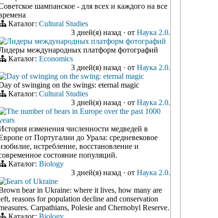
Советское шампанское - для всех и каждого на все
времена
Каталог:
Cultural Studies
3 дней(я) назад
·
от
Наука 2.0.
Лидеры международных платформ фотографий
Лидеры международных платформ фотографий
Каталог:
Economics
3 дней(я) назад
·
от
Наука 2.0.
Day of swinging on the swing: eternal magic
Day of swinging on the swings: eternal magic
Каталог:
Cultural Studies
3 дней(я) назад
·
от
Наука 2.0.
The number of bears in Europe over the past 1000
years
История изменения численности медведей в
Европе от Португалии до Урала: средневековое
изобилие, истребление, восстановление и
современное состояние популяций.
Каталог:
Biology
3 дней(я) назад
·
от
Наука 2.0.
Бears of Ukraine
Brown bear in Ukraine: where it lives, how many are
left, reasons for population decline and conservation
measures. Carpathians, Polesie and Chernobyl Reserve.
Каталог:
Biology