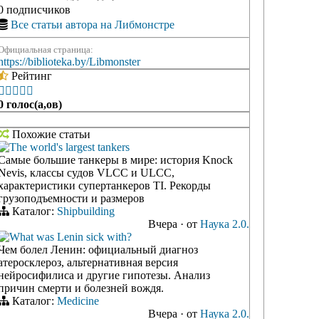
0 подписчиков
Все статьи автора на Либмонстре
Официальная страница:
https://biblioteka.by/Libmonster
Рейтинг





0 голос(а,ов)
Похожие статьи
The world's largest tankers
Самые большие танкеры в мире: история Knock
Nevis, классы судов VLCC и ULCC,
характеристики супертанкеров TI. Рекорды
грузоподъемности и размеров
Каталог:
Shipbuilding
Вчера
·
от
Наука 2.0.
What was Lenin sick with?
Чем болел Ленин: официальный диагноз
атеросклероз, альтернативная версия
нейросифилиса и другие гипотезы. Анализ
причин смерти и болезней вождя.
Каталог:
Medicine
Вчера
·
от
Наука 2.0.