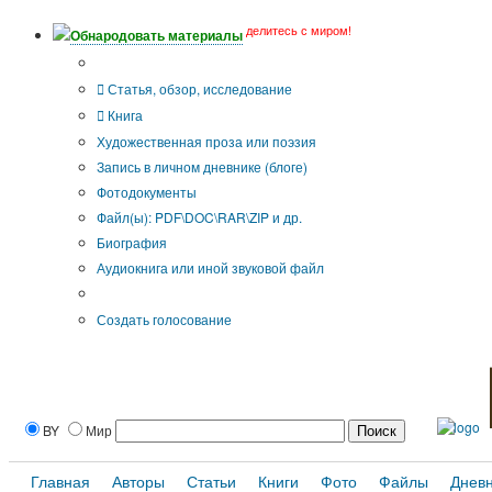
делитесь с миром!
Обнародовать материалы
Тип публикации
Статья, обзор, исследование
Книга
Художественная проза или поэзия
Запись в личном дневнике (блоге)
Фотодокументы
Файл(ы): PDF\DOC\RAR\ZIP и др.
Биография
Аудиокнига или иной звуковой файл
Дополнительные опции:
Создать голосование
BY
Мир
Главная
Авторы
Статьи
Книги
Фото
Файлы
Днев