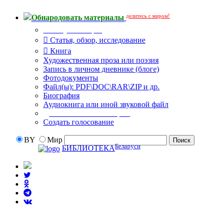
делитесь с миром!
Обнародовать материалы
Тип публикации
Статья, обзор, исследование
Книга
Художественная проза или поэзия
Запись в личном дневнике (блоге)
Фотодокументы
Файл(ы): PDF\DOC\RAR\ZIP и др.
Биография
Аудиокнига или иной звуковой файл
Дополнительные опции:
Создать голосование
BY
Мир
Беларуси
БИБЛИОТЕКА