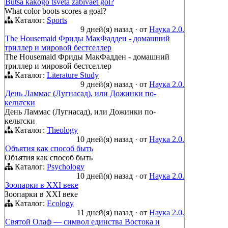
Butsa kakogo tsveta zabivaet gol?
What color boots scores a goal?
Каталог:
Sports
9 дней(я) назад
·
от
Наука 2.0.
The Housemaid Фриды МакФадден - домашний
триллер и мировой бестселлер
The Housemaid Фриды МакФадден - домашний
триллер и мировой бестселлер
Каталог:
Literature Study
9 дней(я) назад
·
от
Наука 2.0.
День Ламмас (Лугнасад), или Дожинки по-
кельтски
День Ламмас (Лугнасад), или Дожинки по-
кельтски
Каталог:
Theology
10 дней(я) назад
·
от
Наука 2.0.
Объятия как способ быть
Объятия как способ быть
Каталог:
Psychology
10 дней(я) назад
·
от
Наука 2.0.
Зоопарки в ХХI веке
Зоопарки в XXI веке
Каталог:
Ecology
11 дней(я) назад
·
от
Наука 2.0.
Святой Олаф — символ единства Востока и