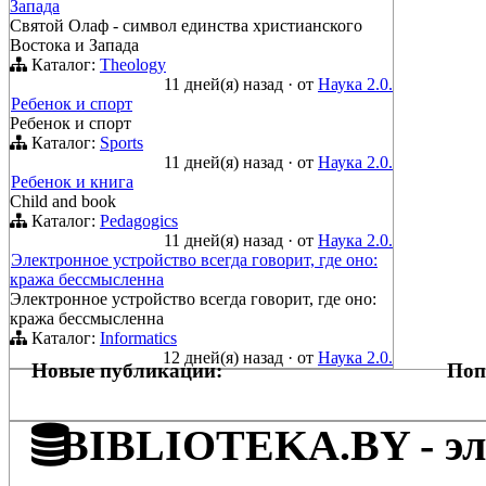
Запада
Святой Олаф - символ единства христианского
Востока и Запада
Каталог:
Theology
11 дней(я) назад
·
от
Наука 2.0.
Ребенок и спорт
Ребенок и спорт
Каталог:
Sports
11 дней(я) назад
·
от
Наука 2.0.
Ребенок и книга
Child and book
Каталог:
Pedagogics
11 дней(я) назад
·
от
Наука 2.0.
Электронное устройство всегда говорит, где оно:
кража бессмысленна
Электронное устройство всегда говорит, где оно:
кража бессмысленна
Каталог:
Informatics
12 дней(я) назад
·
от
Наука 2.0.
Новые публикации:
Поп
BIBLIOTEKA.BY - эле