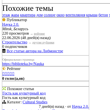
Похожие темы
этаж
жара
квартира
дом
солнце
окно
вентиляция
крыша
бетон
Публикатор
Наука 2.0.
Minsk, Беларусь
220 просмотров
→
рейтинг
22.06.2026 (48 дней(я) назад)
Строительство
→
другие рубрики
0 подписчиков
Все статьи автора на Либмонстре
Официальная страница:
https://biblioteka.by/Nauka
Рейтинг





0 голос(а,ов)
Похожие статьи
Гость как культурный код
Гость как культурный код
Каталог:
Cultural Studies
7 дней(я) назад
·
от
Наука 2.0.