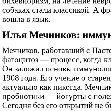
бихевиоризм, на лечение невр
собаках стали классикой. А ф
вошла в язык.
Илья Мечников: иммун
Мечников, работавший с Паст
фагоцитоз — процесс, когда к
Он заложил основы иммунолог
1908 года. Его учение о старе
актуально как никогда. Мечни
пробиотики — йогурты с поле
Сегодня без его открытий не б