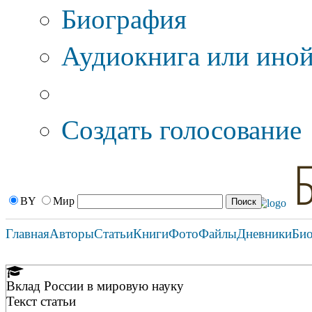
Биография
Аудиокнига или иной
Дополнительные оп
Создать голосование
BY
Мир
Главная
Авторы
Статьи
Книги
Фото
Файлы
Дневники
Би
Вклад России в мировую науку
Текст статьи