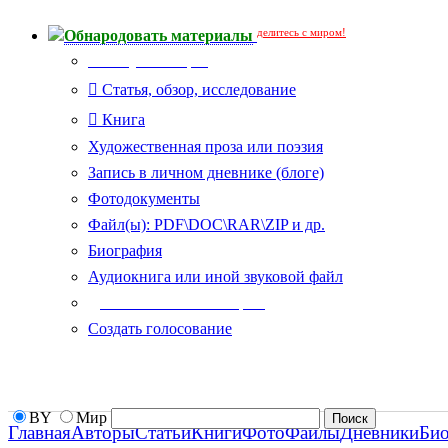
делитесь с миром!
Обнародовать материалы
Тип публикации
Статья, обзор, исследование
Книга
Художественная проза или поэзия
Запись в личном дневнике (блоге)
Фотодокументы
Файл(ы): PDF\DOC\RAR\ZIP и др.
Биография
Аудиокнига или иной звуковой файл
Дополнительные опции:
Создать голосование
BY
Мир
Главная
Авторы
Статьи
Книги
Фото
Файлы
Дневники
Би