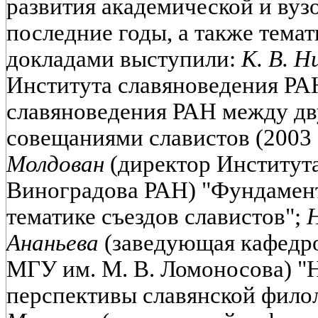
развития академической и вуз
последние годы, а также темат
докладами выступили:
К. В. 
Института славяноведения РА
славяноведения РАН между д
совещаниями славистов (2003 -
Молдован
(директор Института 
Виноградова РАН) "Фундамен
тематике съездов славистов";
Н
Ананьева
(заведующая кафедро
МГУ им. М. В. Ломоносова) "
перспективы славянской филол