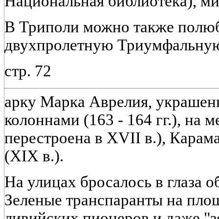
Национальная библиотека), ми
В Триполи можно также полюб
двухпролетную Триумфальну
стр. 72
арку Марка Аврелия, украше
колоннами (163 - 164 гг.), на м
перестроена в XVII в.), Карам
(XIX в.).
На улицах бросалось в глаза о
Зеленые транспаранты на площ
ливийских пионеров и даже "з