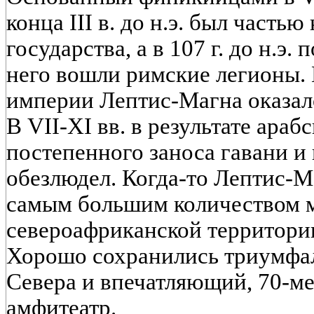
конца III в. до н.э. был часть
государства, а в 107 г. до н.э.
него вошли римские легионы. 
империи Лептис-Магна оказал
В VII-XI вв. в результате араб
постепенного заноса гавани и
обезлюдел. Когда-то Лептис-М
самым большим количеством м
североафриканской территори
Хорошо сохранились триумфа
Севера и впечатляющий, 70-ме
амфитеатр.