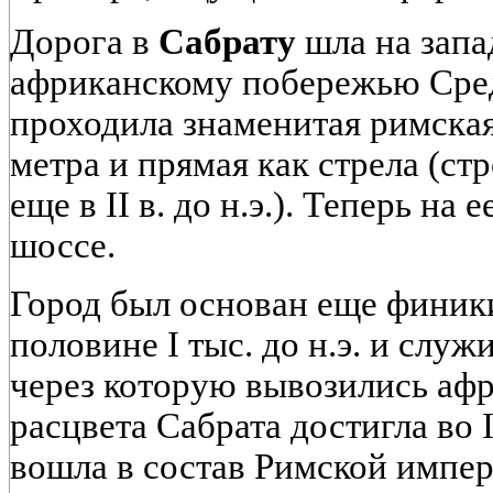
Дорога в
Сабрату
шла на запа
африканскому побережью Сре
проходила знаменитая римска
метра и прямая как стрела (ст
еще в II в. до н.э.). Теперь на 
шоссе.
Город был основан еще финик
половине I тыс. до н.э. и слу
через которую вывозились афр
расцвета Сабрата достигла во II-
вошла в состав Римской импер