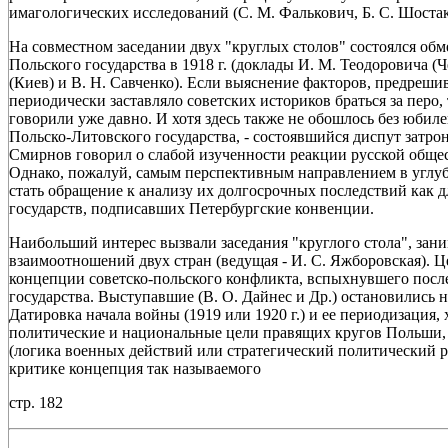
имагологических исследований (С. М. Фалькович, Б. С. Шостако
На совместном заседании двух "круглых столов" состоялся об
Польского государства в 1918 г. (доклады И. М. Теодоровича (Ч
(Киев) и В. Н. Савченко). Если выяснение факторов, предреш
периодически заставляло советских историков браться за перо
говорили уже давно. И хотя здесь также не обошлось без юбиле
Польско-Литовского государства, - состоявшийся диспут затрон
Смирнов говорил о слабой изученности реакции русской обще
Однако, пожалуй, самым перспективным направлением в углу
стать обращение к анализу их долгосрочных последствий как дл
государств, подписавших Петербургские конвенции.
Наибольший интерес вызвали заседания "круглого стола", зан
взаимоотношений двух стран (ведущая - И. С. Яжборовская). 
концепции советско-польского конфликта, вспыхнувшего посл
государства. Выступавшие (В. О. Дайнес и Др.) остановились 
Датировка начала войны (1919 или 1920 г.) и ее периодизация,
политические и национальные цели правящих кругов Польши
(логика военных действий или стратегический политический р
критике концепция так называемого
стр. 182