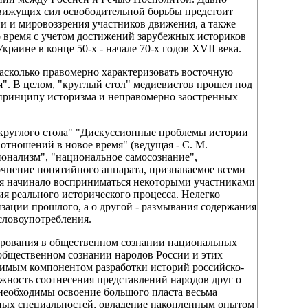
движущих сил освободительной борьбы предстоит
и и мировоззрения участников движения, а также
о время с учетом достижений зарубежных историков
аине в конце 50-х - начале 70-х годов XVII века.
насколько правомерно характеризовать восточную
". В целом, "круглый стол" медиевистов прошел под
принципу историзма и неправомерно заостренных
круглого стола" "Дискуссионные проблемы истории
отношений в новое время" (ведущая - С. М.
онализм", "национальное самосознание",
очнение понятийного аппарата, признаваемое всеми
ия начинало восприниматься некоторыми участниками
ия реального исторического процесса. Нелегко
изации прошлого, а о другой - размывания содержания
словоупотребления.
рования в общественном сознании национальных
 общественном сознании народов России и этих
димым компонентом разработки историй российско-
жность соотнесения представлений народов друг о
в необходимы освоение большого пласта весьма
чных специальностей, овладение накопленным опытом