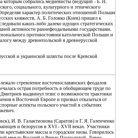
а которым собрались медиевисты (ведущий - Б. Н.
кого, социального, культурного и этнического
 Определяя характер политических отношений Польши
русских княжеств, А. Б. Головко (Киев) пришел к
следовали каких-либо далеко идущих стратегических
ешней активности раннефеодальными государствами.
ссионального противостояния католической Польши и
алогу между древнепольской я древнерусской
орусской и украинской шляхты после Кревской
ве лежало стремление восточнославянских феодалов
ечалась острая потребность в обобщающем труде по
 Дмитриев выдвинул тезис о возможности трактовки
ения в Восточной Европе и призвал отказаться от
спорные аспекты польского участий в событиях
шкевич.
), И. В. Галактионова (Саратов) и Г. Я. Галенченко
аинцев и белорусов в XVI - XVII веках. Участники
ли крестьянские массы и городские низы. Говорилось
ений между Россией и Речью Посполитой. Давно