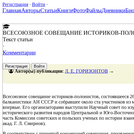
Регистрация
·
Войти
·
Главная
Авторы
Статьи
Книги
Фото
Файлы
Дневники
Би
ВСЕСОЮЗНОЕ СОВЕЩАНИЕ ИСТОРИКОВ-ПОЛ
Текст статьи
·
Комментарии
Регистрация
Войти
Автор(ы) публикации
:
Л. Е. ГОРИЗОНТОВ
→
Всесоюзное совещание историков-полонистов, состоявшееся 26 
балканистики АН СССР и собравшее около ста участников из 
впервые. Его организаторами выступили Научный совет по из
исторического развития народов Центральной и Юго-Восточной 
часть Комиссии советских и польских ученых по истории взаи
акад. Г. Л. Смирнов).
В соответствии с принятой концепцией совещания, призванно