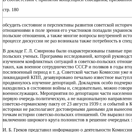
стр. 180
обсудить состояние и перспективы развития советской историч
отношениями в поле зрения его участников попадали украинско
польские отношения, а также многие вопросы внутренней ист
процессе дискуссии не раз возникала также потребность в сп
В докладе Г. Л. Смирнова были охарактеризованы главные пр
польских ученых. Программа исследований, которой руководст
изучением конфликтных ситуаций в советско-польских отнош
таких, как военное сотрудничество СССР и поляков в годы в
послевоенный период и т. д. Советской частью Комиссии уже н
ликвидацией КПП, дезавуировано печально известное выступл
продвинулось изучение депортаций. Докладчик особо подчеркну
находились в состоянии войны и, следовательно, можно говори
военнослужащих. Мероприятия по депортации части населени
первую очередь политическую, а не национальную направленно
советско-германскому пакту от 23 августа 1939 г. и событий в 
историки не располагают достоверными данными для вынесени
точкам истории советско-польских отношений. Он выразил по
включению широкого круга полонистов в решение очередных з
И. Б. Греков представил информацию о деятельности Комисси