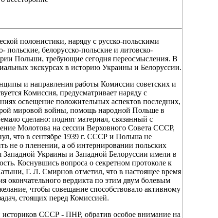
еской полонистики, наряду с русско-польскими
- польские, белорусско-польские и литовско-
ории Польши, требующие сегодня переосмысления. В
ециальных экскурсах в историю Украины и Белоруссии.
инципы и направления работы Комиссии советских и
вуется Комиссия, предусматривает наряду с
ениях освещение положительных аспектов последних,
торой мировой войны, помощь народной Польше в
емало сделано: поднят материал, связанный с
ение Молотова на сессии Верховного Совета СССР,
л, что в сентябре 1939 г. СССР и Польша не
ть не о пленении, а об интернировании польских
я Западной Украины и Западной Белоруссии имели в
сть. Коснувшись вопроса о секретном протоколе к
Катыни, Г. Л. Смирнов отметил, что в настоящее время
я окончательного вердикта по этим двум болевым
желание, чтобы совещание способствовало активному
адач, стоящих перед Комиссией.
и историков СССР - ПНР, обратив особое внимание на