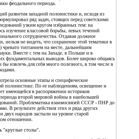
ики феодального периода.
ций развития западной полонистики и, исходя из
ормулировал ряд задач, стоящих перед советскими
ледований узким кругом избранных тем: на
сь изучение классовой борьбы, левых течений
нального сотрудничества. Отдавая должное
, нельзя не видеть, что сохранение этой тематики в
й) чревато топтанием на месте, дальнейшим
ки. Вместе с тем на Западе, в Польше и в
щих фундаментальных выводов. Более широко общаясь
бы извлечь для себя много полезного, в том числе в
ходами.
мотрела основные этапы и специфические
кой полонистике. По ее наблюдениям, освещение и
вует имеющейся в распоряжении историков
 периода второй мировой войны в наибольшей
едований. Проблематика взаимосвязей СССР - ПНР до
ми. В результате действия этих и
ряда других
 двух народов застыли на уровне старой
ком отношении.
 "круглые столы".