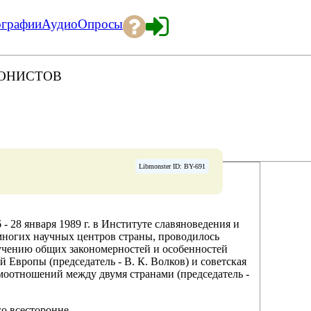
ографии
Аудио
Опросы
ОНИСТОВ
Libmonster ID: BY-691
- 28 января 1989 г. в Институте славяноведения и
многих научных центров страны, проводилось
учению общих закономерностей и особенностей
Европы (председатель - В. К. Волков) и советская
моотношений между двумя странами (председатель -
го всесторонне