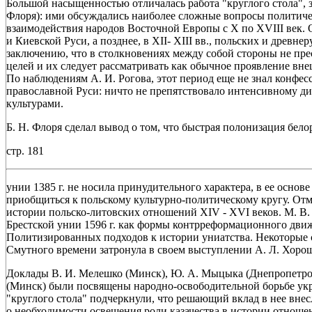
Большой насыщенностью отличалась работа "круглого стола", з
Флоря): ими обсуждались наиболее сложные вопросы политичес
взаимодействия народов Восточной Европы с X по XVIII век.
и Киевской Руси, а позднее, в XII- XIII вв., польских и древне
заключению, что в столкновениях между собой стороны не пре
целей и их следует рассматривать как обычное проявление вн
По наблюдениям А. И. Рогова, этот период еще не знал конфе
православной Руси: ничто не препятствовало интенсивному ди
культурами.
Б. Н. Флоря сделал вывод о том, что быстрая полонизация бел
стр. 181
унии 1385 г. не носила принудительного характера, в ее осно
приобщиться к польскому культурно-политическому кругу. Отм
истории польско-литовских отношений XIV - XVI веков. М. В.
Брестской унии 1596 г. как формы контрреформационного движ
Политизированных подходов к истории униатства. Некоторые 
Смутного времени затронула в своем выступлении А. Л. Хоро
Доклады В. И. Мелешко (Минск), Ю. А. Мыцыка (Днепропетровск
(Минск) были посвящены народно-освободительной борьбе укр
"круглого стола" подчеркнули, что решающий вклад в нее внес
о необходимости освещения роли казачества в истории отнош