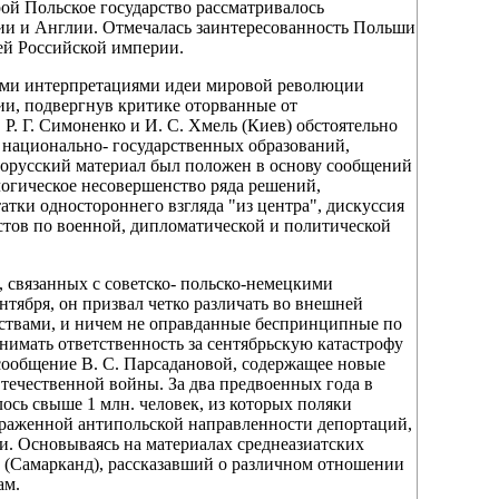
рой Польское государство рассматривалось
ии и Англии. Отмечалась заинтересованность Польши
ей Российской империи.
ыми интерпретациями идеи мировой революции
ии, подвергнув критике оторванные от
. Г. Симоненко и И. С. Хмель (Киев) обстоятельно
 национально- государственных образований,
лорусский материал был положен в основу сообщений
логическое несовершенство ряда решений,
тки одностороннего взгляда "из центра", дискуссия
стов по военной, дипломатической и политической
 связанных с советско- польско-немецкими
ентября, он призвал четко различать во внешней
ствами, и ничем не оправданные беспринципные по
снимать ответственность за сентябрьскую катастрофу
сообщение В. С. Парсадановой, содержащее новые
течественной войны. За два предвоенных года в
ось свыше 1 млн. человек, из которых поляки
выраженной антипольской направленности депортаций,
и. Основываясь на материалах среднеазиатских
 (Самарканд), рассказавший о различном отношении
ам.