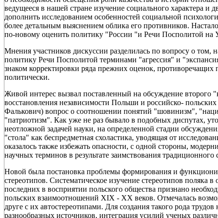
ведущееся в нашей стране изучение социального характера и 
дополнить исследованием особенностей социальной психологи
более детальным выяснением облика его противников. Настал
по-новому оценить политику "России "и Речи Посполитой на Укр
Мнения участников дискуссии разделилась по вопросу о том, 
политику Речи Посполитой терминами "агрессия" и "экспансия
знаком корректировки ряда прежних оценок, противоречащих 
политически.
Живой интерес вызвал поставленный на обсуждение второго "
восстановления независимости Польши и российско- польских 
Фалькович) вопрос о соотношении понятий "шовинизм", "наци
"патриотизм". Как уже не раз бывало в подобных диспутах, ут
неотложной задачей науки, на определенной стадии обсужден
"стола" как беспредметная схоластика, уводящая от исследован
оказалось также избежать опасности, с одной стороны, модерн
научных терминов в результате заимствования традиционного 
Новой была постановка проблемы формирования и функциони
стереотипов. Систематическое изучение стереотипов поляка в
последних в восприятии польского общества признано необхо
польских взаимоотношений XIX - XX веков. Отмечалась возмо
друге с их автостереотипами. Для создания такого рода трудо
разнообразных источников, интеграция усилий ученых разли