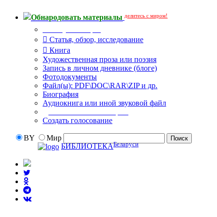
делитесь с миром!
Обнародовать материалы
Тип публикации
Статья, обзор, исследование
Книга
Художественная проза или поэзия
Запись в личном дневнике (блоге)
Фотодокументы
Файл(ы): PDF\DOC\RAR\ZIP и др.
Биография
Аудиокнига или иной звуковой файл
Дополнительные опции:
Создать голосование
BY
Мир
Беларуси
БИБЛИОТЕКА