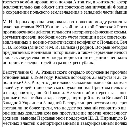
третьего комбинированного похода Антанты, в контексте кото
исключительно как объект антисоветских манипуляций Франц
в сохранении польского землевладения в западной части бывш
М. Н. Черных проанализировала соотношение между различн
руководителями РКП(б) и польской политикой Советской Росс
противоречивой действительности историографические схемы. Р
аргументировали необходимость учета позиции всех советских
вовлеченных в военно-политический конфликт с Польшей. Бе
С. В. Кобяка (Минск) и М. И. Шлыка (Гродно), Вскрыв методо
предлагаемых военными историками, а также серьезные недоста
явилась свидетельством плодотворности интеграции специали
истории, исследователей из разных республик.
Выступление О. А. Ржешевского открыло обсуждение проблем,
отношениями в 1939 году. Касаясь договоров 23 августа и 28 с
политике СССР то, что диктовалось сложившимися обстоятель
своей сути действия советского руководства. При этом нельзя 
и с лидеров тогдашней Польши. Не меньший интерес вызвало 
данные о масштабах и характере депортаций кануна Великой О
Западной Украине и Западной Белоруссии репрессиям подвергл
составили не более трети, что не дает оснований говорить о 
оцененных докладчиком как преступление против человечност
архивов, выводы Парсадановой поддержал Ш. Д. Пиримкуло В
местных властей к депортированным и эвакуированным поляк