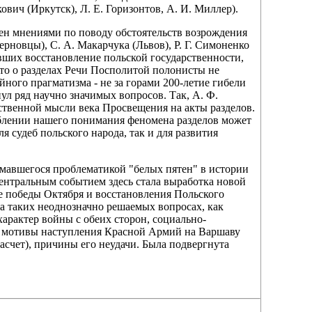
вич (Иркутск), Л. Е. Горизонтов, А. И. Миллер).
мен мнениями по поводу обстоятельств возрождения
ерновцы), С. А. Макарчука (Львов), Р. Г. Симоненко
ивших восстановление польской государственности,
, то о разделах Речи Посполитой полонисты не
йного прагматизма - не за горами 200-летие гибели
ул ряд научно значимых вопросов. Так, А. Ф.
ственной мысли века Просвещения на акты разделов.
блении нашего понимания феномена разделов может
я судеб польского народа, так и для развития
имавшегося проблематикой "белых пятен" в истории
Центральным событием здесь стала выработка новой
е победы Октября и восстановления Польского
на таких неоднозначно решаемых вопросах, как
 характер войны с обеих сторон, социально-
, мотивы наступления Красной Армий на Варшаву
асчет), причины его неудачи. Была подвергнута