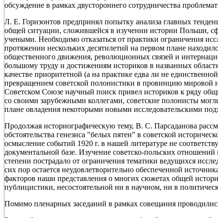
обсуждение в рамках двустороннего сотрудничества проблемат
Л. Е. Горизонтов предпринял попытку анализа главных тенден
общей ситуации, сложившейся в изучении истории Польши, сф
учеными. Необходимо отказаться от практики ограничения исс
протяжении нескольких десятилетий на первом плане находило
общественного движения, революционных связей и интернацио
большому труду и достижениям историков в названных областях
качестве приоритетной (а на практике едва ли не единственно
превращением советской полонистики в провинцию мировой нау
Советском Союзе научный поиск привел историков к ряду об
со своими зарубежными коллегами, советские полонисты могли 
плане овладения некоторыми новыми исследовательскими под
Продолжая историографическую тему, В. С. Парсаданова расс
обстоятельства генезиса "белых пятен" в советской историчес
осмысление событий 1920 г. в нашей литературе не соответст
документальной базе. Изучение советско-польских отношений
степени пострадало от ограничения тематики ведущихся иссл
сих пор остается неудовлетворительно обеспеченной источника
факторов наши представления о многих сюжетах общей истории
публицистики, несостоятельной ни в научном, ни в политичес
Помимо пленарных заседаний в рамках совещания проводились