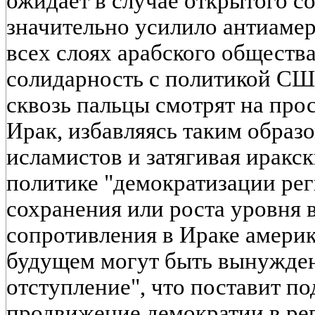
ожидает в случае открытого 
значительно усилило антиамер
всех слоях арабского обществ
солидарность с политикой С
сквозь пальцы смотрят на про
Ирак, избавляясь таким образ
исламистов и затягивая иракс
политике "демократизации рег
сохранения или роста уровня
сопротивления в Ираке амери
будущем могут быть вынужден
отступление", что поставит п
продвижение демократии в ре