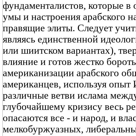
фундаменталистов, которые в
умы и настроения арабского н
правящие элиты. Следует учиты
являясь единственной идеолог
или шиитском вариантах), тве
влияние и готов жестко борот
американизации арабского об
американцев, используя опыт 
различные ветви ислама между
глубочайшему кризису весь ре
опасаются все - и народ, и вл
мелкобуржуазных, либеральны