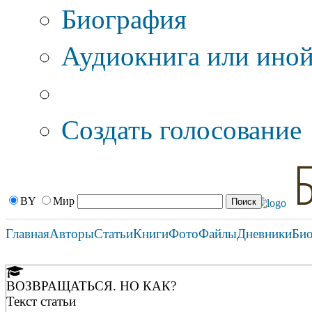
Биография
Аудиокнига или иной
Дополнительные оп
Создать голосование
BY
Мир
Главная
Авторы
Статьи
Книги
Фото
Файлы
Дневники
Би
ВОЗВРАЩАТЬСЯ. НО КАК?
Текст статьи