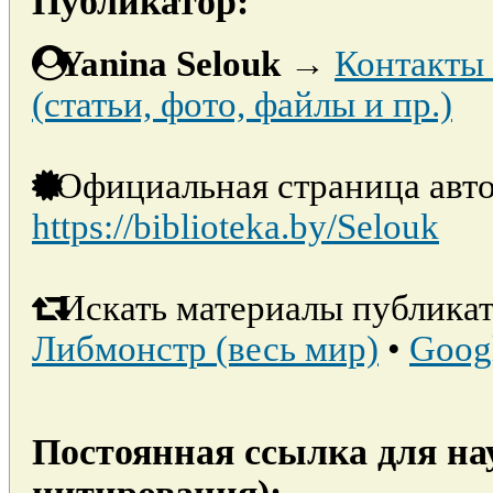
Публикатор:
Yanina Selouk
→
Контакты 
(статьи, фото, файлы и пр.)
Официальная страница авто
https://biblioteka.by/Selouk
Искать материалы публикат
Либмонстр (весь мир)
•
Goog
Постоянная ссылка для на