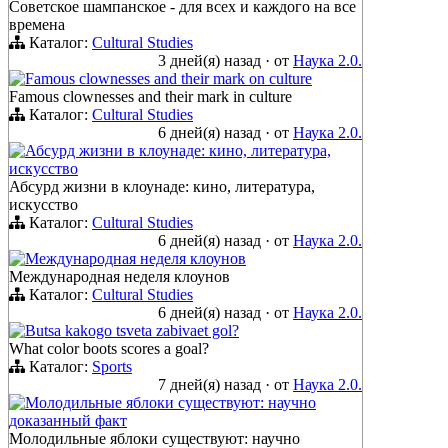
Советское шампанское - для всех и каждого на все
времена
Каталог:
Cultural Studies
3 дней(я) назад
·
от
Наука 2.0.
Famous clownesses and their mark on culture
Famous clownesses and their mark in culture
Каталог:
Cultural Studies
6 дней(я) назад
·
от
Наука 2.0.
Абсурд жизни в клоунаде: кино, литература,
искусство
Абсурд жизни в клоунаде: кино, литература,
искусство
Каталог:
Cultural Studies
6 дней(я) назад
·
от
Наука 2.0.
Международная неделя клоунов
Международная неделя клоунов
Каталог:
Cultural Studies
6 дней(я) назад
·
от
Наука 2.0.
Butsa kakogo tsveta zabivaet gol?
What color boots scores a goal?
Каталог:
Sports
7 дней(я) назад
·
от
Наука 2.0.
Молодильные яблоки существуют: научно
доказанный факт
Молодильные яблоки существуют: научно