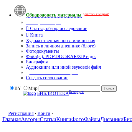
делитесь с миром!
Обнародовать материалы
Тип публикации
Статья, обзор, исследование
Книга
Художественная проза или поэзия
Запись в личном дневнике (блоге)
Фотодокументы
Файл(ы): PDF\DOC\RAR\ZIP и др.
Биография
Аудиокнига или иной звуковой файл
Дополнительные опции:
Создать голосование
BY
Мир
Беларуси
БИБЛИОТЕКА
Регистрация
·
Войти
·
Главная
Авторы
Статьи
Книги
Фото
Файлы
Дневники
Би