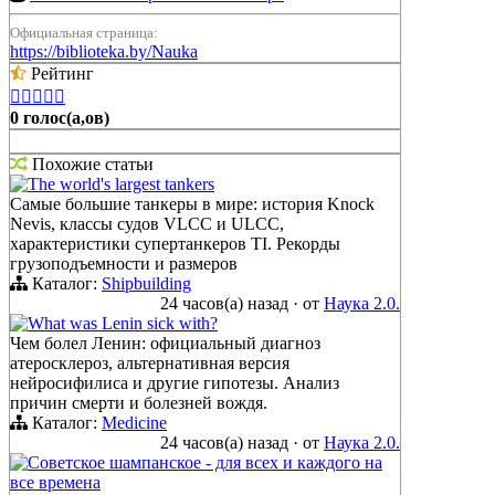
Официальная страница:
https://biblioteka.by/Nauka
Рейтинг





0 голос(а,ов)
Похожие статьи
The world's largest tankers
Самые большие танкеры в мире: история Knock
Nevis, классы судов VLCC и ULCC,
характеристики супертанкеров TI. Рекорды
грузоподъемности и размеров
Каталог:
Shipbuilding
24 часов(а) назад
·
от
Наука 2.0.
What was Lenin sick with?
Чем болел Ленин: официальный диагноз
атеросклероз, альтернативная версия
нейросифилиса и другие гипотезы. Анализ
причин смерти и болезней вождя.
Каталог:
Medicine
24 часов(а) назад
·
от
Наука 2.0.
Советское шампанское - для всех и каждого на
все времена