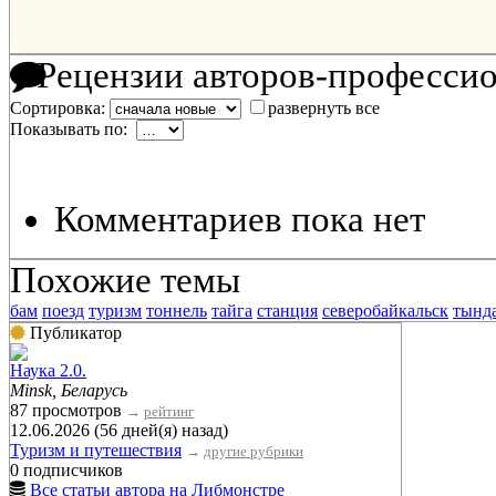
Рецензии авторов-професси
Сортировка:
развернуть все
Показывать по:
Комментариев пока нет
Похожие темы
бам
поезд
туризм
тоннель
тайга
станция
северобайкальск
тынд
Публикатор
Наука 2.0.
Minsk, Беларусь
87 просмотров
→
рейтинг
12.06.2026 (56 дней(я) назад)
Туризм и путешествия
→
другие рубрики
0 подписчиков
Все статьи автора на Либмонстре