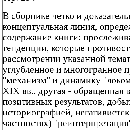
В сборнике четко и доказател
концептуальная линия, опред
содержание книги: прослежив
тенденции, которые противост
рассмотрении указанной темат
углубленное и многогранное 
"механизм" и динамику "локом
XIX вв., другая - обращенная 
позитивных результатов, доб
историографией, негативистска
частностях) "реинтерпретация