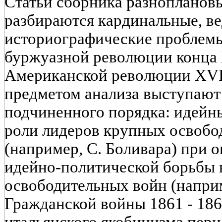
Статьи сборника разнопланов
разбираются кардинальные, в
историографические проблем
буржуазной революции конца X
Американской революции XVII
предметом анализа выступают 
подчиненного порядка: идейны
роли лидеров крупных освоб
(например, С. Боливара) при 
идейно-политической борьбы 
освободительных войн (напри
Гражданской войны 1861 - 1865
итальянского якобинизма пер