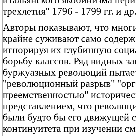
трехлетия" 1796 - 1799 гг. и др
Авторы показывают, что мног
крайне суживают само содерж
игнорируя их глубинную соци
борьбу классов. Ряд видных з
буржуазных революций пытае
"революционный разрыв" "ор
преемственностью" историчес
представлением, что революц
были будто бы его движущей 
континуитета при изучении с