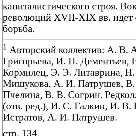
капиталистического строя. Во
революций XVII-XIX вв. идет 
борьба.
1
Авторский коллектив: А. В. А
Григорьева, И. П. Дементьев, В
Кормилец, Э. Э. Литаврина, Н
Мишукова, А. И. Патрушев, В. 
Пчелина, В. В. Согрин. Редкол
(отв. ред.), И. С. Галкин, И. В.
Истратов, А. И. Патрушев.
стр. 134