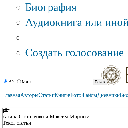
Биография
Аудиокнига или иной
Дополнительные оп
Создать голосование
BY
Мир
Главная
Авторы
Статьи
Книги
Фото
Файлы
Дневники
Би
Арина Соболенко и Максим Мирный
Текст статьи