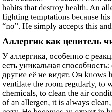
habits that destroy health. An al
fighting temptations because his 
“no”. He simply accepts this an
Аллергик как ценитель ч
У аллергика, особенно с реак
есть уникальная способность: о
другие её не видят. Он knows ho
ventilate the room regularly, to 
chemicals, to clean the air condi
of an allergen, it is always clean
cozy. He becomes an expert in h