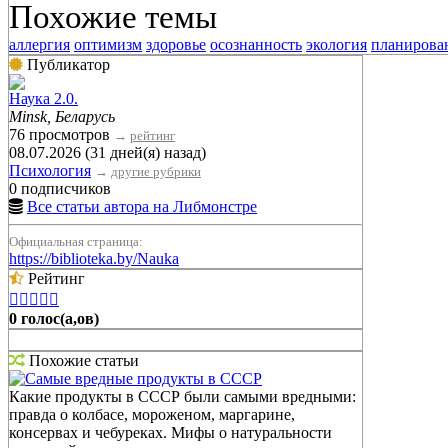
Похожие темы
аллергия
оптимизм
здоровье
осознанность
экология
планирова
Публикатор
Наука 2.0.
Minsk, Беларусь
76 просмотров
→
рейтинг
08.07.2026 (31 дней(я) назад)
Психология
→
другие рубрики
0 подписчиков
Все статьи автора на Либмонстре
Официальная страница:
https://biblioteka.by/Nauka
Рейтинг





0 голос(а,ов)
Похожие статьи
Самые вредные продукты в СССР
Какие продукты в СССР были самыми вредными:
правда о колбасе, мороженом, маргарине,
консервах и чебуреках. Мифы о натуральности