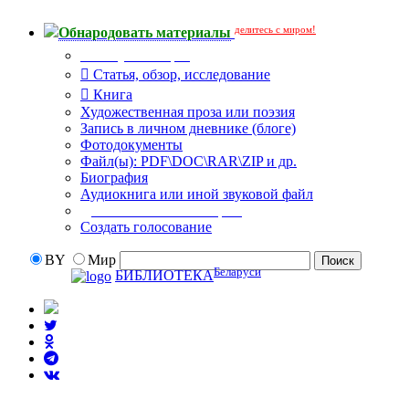
делитесь с миром!
Обнародовать материалы
Тип публикации
Статья, обзор, исследование
Книга
Художественная проза или поэзия
Запись в личном дневнике (блоге)
Фотодокументы
Файл(ы): PDF\DOC\RAR\ZIP и др.
Биография
Аудиокнига или иной звуковой файл
Дополнительные опции:
Создать голосование
BY
Мир
Беларуси
БИБЛИОТЕКА