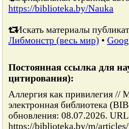
https://biblioteka.by/Nauka
Искать материалы публикат
Либмонстр (весь мир)
•
Goog
Постоянная ссылка для на
цитирования):
Аллергия как привилегия // 
электронная библиотека (BI
обновления: 08.07.2026. URL
https://biblioteka.by/m/articl