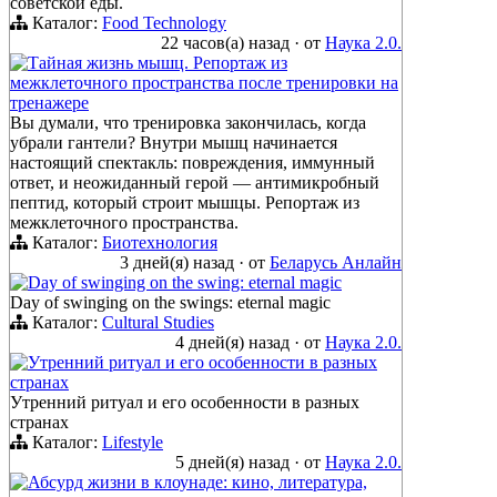
советской еды.
Каталог:
Food Technology
22 часов(а) назад
·
от
Наука 2.0.
Тайная жизнь мышц. Репортаж из
межклеточного пространства после тренировки на
тренажере
Вы думали, что тренировка закончилась, когда
убрали гантели? Внутри мышц начинается
настоящий спектакль: повреждения, иммунный
ответ, и неожиданный герой — антимикробный
пептид, который строит мышцы. Репортаж из
межклеточного пространства.
Каталог:
Биотехнология
3 дней(я) назад
·
от
Беларусь Анлайн
Day of swinging on the swing: eternal magic
Day of swinging on the swings: eternal magic
Каталог:
Cultural Studies
4 дней(я) назад
·
от
Наука 2.0.
Утренний ритуал и его особенности в разных
странах
Утренний ритуал и его особенности в разных
странах
Каталог:
Lifestyle
5 дней(я) назад
·
от
Наука 2.0.
Абсурд жизни в клоунаде: кино, литература,