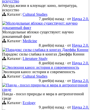
искусство
Абсурд жизни в клоунаде: кино, литература,
искусство
Каталог:
Cultural Studies
7 дней(я) назад
·
от
Наука 2.0.
Молодильные яблоки существуют: научно
доказанный факт
Молодильные яблоки существуют: научно
доказанный факт
Каталог:
Medicine
8 дней(я) назад
·
от
Наука 2.0.
Парадокс силы слабака в книгах Джеффа Кинни
Парадокс силы слабака в книгах Джеффа Кинни
Каталог:
Literature Study
8 дней(я) назад
·
от
Наука 2.0.
Эволюция каноэ: история и современность
Эволюция каноэ: история и современность
Каталог:
Cultural Studies
9 дней(я) назад
·
от
Наука 2.0.
Панда - посол природы и мира в антропогенной
среде
Панда - посол природы и мира в антропогенной
среде
Каталог:
Ecology
9 дней(я) назад
·
от
Наука 2.0.