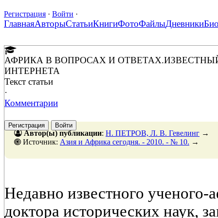
Регистрация
·
Войти
·
Главная
Авторы
Статьи
Книги
Фото
Файлы
Дневники
Би
АФРИКА В ВОПРОСАХ И ОТВЕТАХ.ИЗВЕСТНЫ
ИНТЕРНЕТА
Текст статьи
·
Комментарии
Регистрация
Войти
Автор(ы) публикации
:
Н. ПЕТРОВ, Л. В. Гевелинг
→
Источник:
Азия и Африка сегодня. - 2010. - № 10.
→
Недавно известного ученого-а
доктора исторических наук, з