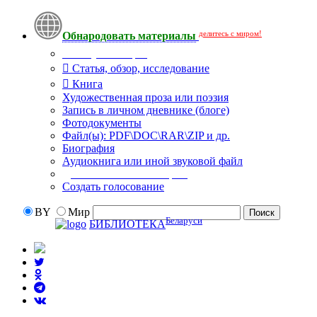
делитесь с миром!
Обнародовать материалы
Тип публикации
Статья, обзор, исследование
Книга
Художественная проза или поэзия
Запись в личном дневнике (блоге)
Фотодокументы
Файл(ы): PDF\DOC\RAR\ZIP и др.
Биография
Аудиокнига или иной звуковой файл
Дополнительные опции:
Создать голосование
BY
Мир
Беларуси
БИБЛИОТЕКА