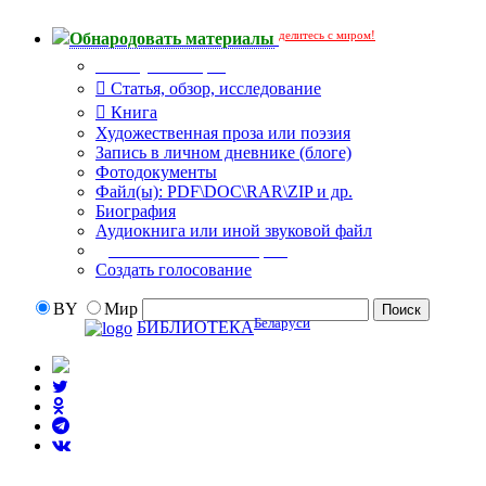
делитесь с миром!
Обнародовать материалы
Тип публикации
Статья, обзор, исследование
Книга
Художественная проза или поэзия
Запись в личном дневнике (блоге)
Фотодокументы
Файл(ы): PDF\DOC\RAR\ZIP и др.
Биография
Аудиокнига или иной звуковой файл
Дополнительные опции:
Создать голосование
BY
Мир
Беларуси
БИБЛИОТЕКА