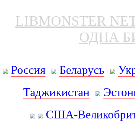
LIBMONSTER N
ОДНА Б
Россия
Беларусь
Ук
Таджикистан
Эстон
США-Великобрит