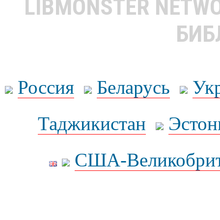
LIBMONSTER NETW
БИБ
Россия
Беларусь
Ук
Таджикистан
Эстон
США-Великобрит