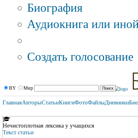
Биография
Аудиокнига или иной
Дополнительные оп
Создать голосование
BY
Мир
Главная
Авторы
Статьи
Книги
Фото
Файлы
Дневники
Би
Нечистоплотная лексика у учащихся
Текст статьи