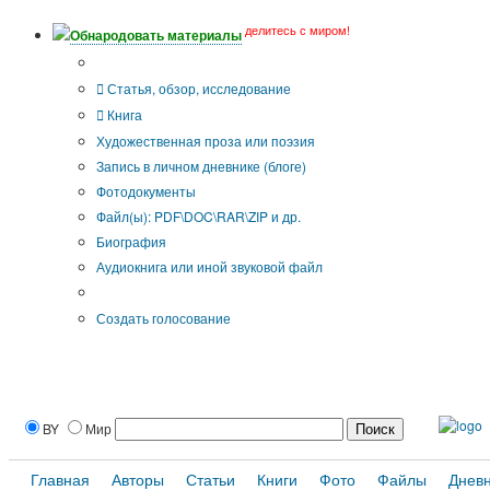
делитесь с миром!
Обнародовать материалы
Тип публикации
Статья, обзор, исследование
Книга
Художественная проза или поэзия
Запись в личном дневнике (блоге)
Фотодокументы
Файл(ы): PDF\DOC\RAR\ZIP и др.
Биография
Аудиокнига или иной звуковой файл
Дополнительные опции:
Создать голосование
BY
Мир
Главная
Авторы
Статьи
Книги
Фото
Файлы
Днев