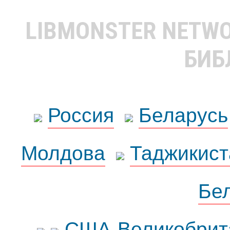
LIBMONSTER NETW
БИБ
Россия
Беларусь
Молдова
Таджикист
Бе
США-Великобрит