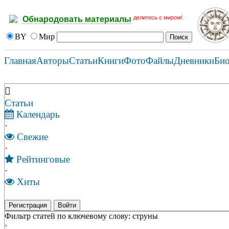
делитесь с миром!
Обнародовать материалы
BY
Мир
Главная
Авторы
Статьи
Книги
Фото
Файлы
Дневники
Би
Статьи
Календарь
·
Свежие
·
Рейтинговые
·
Хиты
Регистрация
Войти
Фильтр статей по ключевому слову: струны
‹