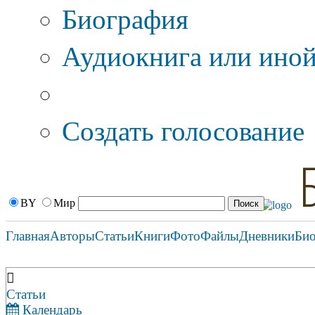
Биография
Аудиокнига или иной
Дополнительные оп
Создать голосование
BY
Мир
Главная
Авторы
Статьи
Книги
Фото
Файлы
Дневники
Би
Статьи
Календарь