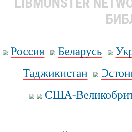
LIBMONSTER NETW
БИБ
Россия
Беларусь
Ук
Таджикистан
Эстон
США-Великобрит