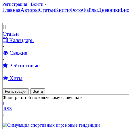
Регистрация
·
Войти
·
Главная
Авторы
Статьи
Книги
Фото
Файлы
Дневники
Би
Статьи
Календарь
·
Свежие
·
Рейтинговые
·
Хиты
Регистрация
Войти
Фильтр статей по ключевому слову: патч
‹
RSS
›
Симуляция спортивных игр: новые тенденции