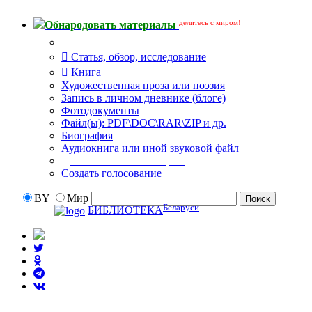
делитесь с миром!
Обнародовать материалы
Тип публикации
Статья, обзор, исследование
Книга
Художественная проза или поэзия
Запись в личном дневнике (блоге)
Фотодокументы
Файл(ы): PDF\DOC\RAR\ZIP и др.
Биография
Аудиокнига или иной звуковой файл
Дополнительные опции:
Создать голосование
BY
Мир
Беларуси
БИБЛИОТЕКА