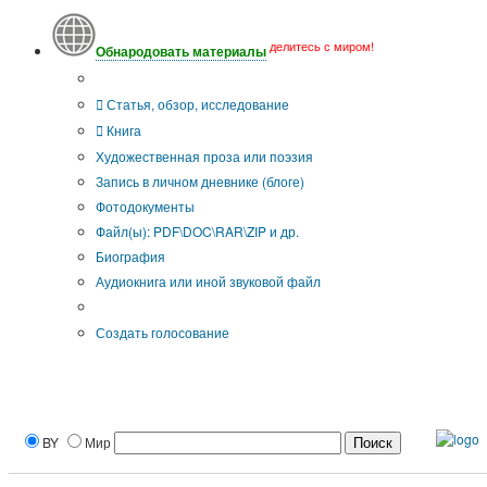
делитесь с миром!
Обнародовать материалы
Тип публикации
Статья, обзор, исследование
Книга
Художественная проза или поэзия
Запись в личном дневнике (блоге)
Фотодокументы
Файл(ы): PDF\DOC\RAR\ZIP и др.
Биография
Аудиокнига или иной звуковой файл
Дополнительные опции:
Создать голосование
BY
Мир