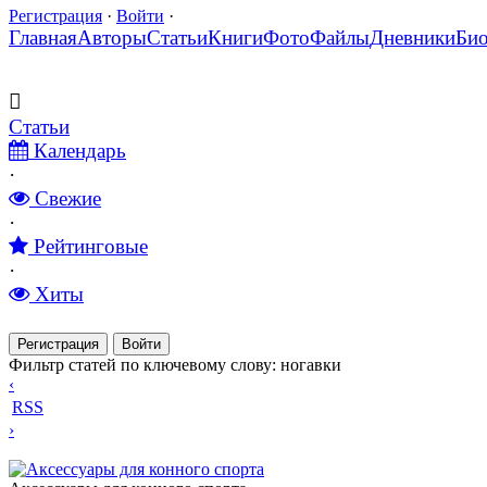
Регистрация
·
Войти
·
Главная
Авторы
Статьи
Книги
Фото
Файлы
Дневники
Би
Статьи
Календарь
·
Свежие
·
Рейтинговые
·
Хиты
Регистрация
Войти
Фильтр статей по ключевому слову: ногавки
‹
RSS
›
Аксессуары для конного спорта