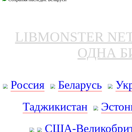
LIBMONSTER N
ОДНА Б
Россия
Беларусь
Ук
Таджикистан
Эстон
США-Великобрит