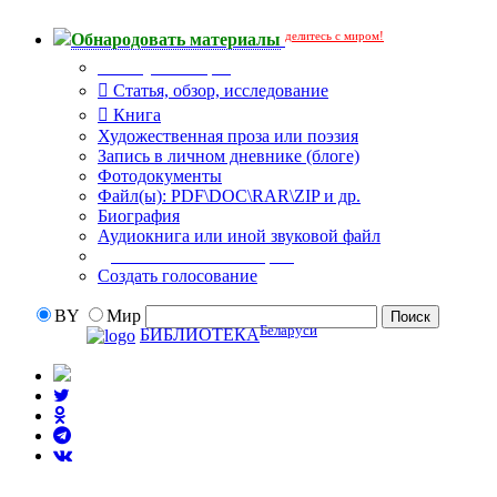
делитесь с миром!
Обнародовать материалы
Тип публикации
Статья, обзор, исследование
Книга
Художественная проза или поэзия
Запись в личном дневнике (блоге)
Фотодокументы
Файл(ы): PDF\DOC\RAR\ZIP и др.
Биография
Аудиокнига или иной звуковой файл
Дополнительные опции:
Создать голосование
BY
Мир
Беларуси
БИБЛИОТЕКА