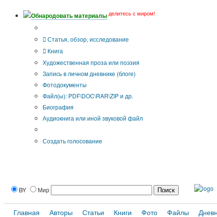
делитесь с миром!
Обнародовать материалы
Тип публикации
Статья, обзор, исследование
Книга
Художественная проза или поэзия
Запись в личном дневнике (блоге)
Фотодокументы
Файл(ы): PDF\DOC\RAR\ZIP и др.
Биография
Аудиокнига или иной звуковой файл
Дополнительные опции:
Создать голосование
BY
Мир
Главная
Авторы
Статьи
Книги
Фото
Файлы
Днев