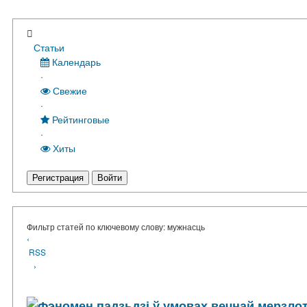
Статьи
Календарь
·
Свежие
·
Рейтинговые
·
Хиты
Регистрация
Войти
Фильтр статей по ключевому слову: мужнасць
‹
RSS
›
Фэномен падзьдзі ў умовах вечнай мерзло