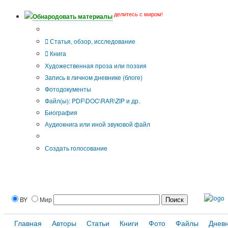
делитесь с миром!
Обнародовать материалы
Тип публикации
Статья, обзор, исследование
Книга
Художественная проза или поэзия
Запись в личном дневнике (блоге)
Фотодокументы
Файл(ы): PDF\DOC\RAR\ZIP и др.
Биография
Аудиокнига или иной звуковой файл
Дополнительные опции:
Создать голосование
BY
Мир
Главная
Авторы
Статьи
Книги
Фото
Файлы
Днев