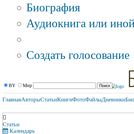
Биография
Аудиокнига или иной
Дополнительные оп
Создать голосование
BY
Мир
Главная
Авторы
Статьи
Книги
Фото
Файлы
Дневники
Би
Статьи
Календарь