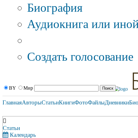
Биография
Аудиокнига или иной
Дополнительные оп
Создать голосование
BY
Мир
Главная
Авторы
Статьи
Книги
Фото
Файлы
Дневники
Би
Статьи
Календарь