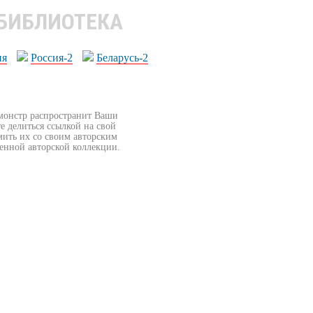
 БИБЛИОТЕКА
ия
Россия-2
Беларусь-2
бмонстр распространит Ваши
е делиться ссылкой на свой
мить их со своим авторским
венной авторской коллекции.