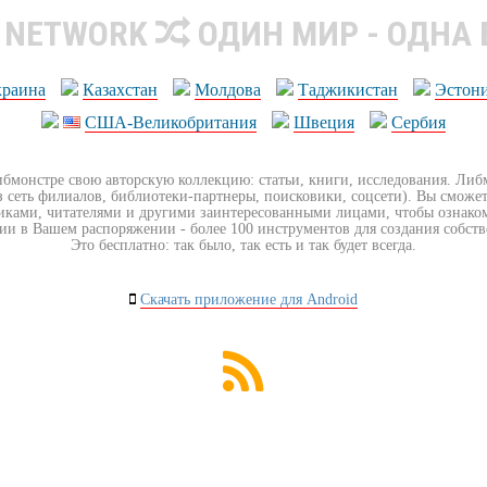
R NETWORK
ОДИН МИР - ОДНА
краина
Казахстан
Молдова
Таджикистан
Эстон
США-Великобритания
Швеция
Сербия
ибмонстре свою авторскую коллекцию: статьи, книги, исследования. Ли
з сеть филиалов, библиотеки-партнеры, поисковики, соцсети). Вы сможет
иками, читателями и другими заинтересованными лицами, чтобы ознако
ии в Вашем распоряжении - более 100 инструментов для создания собст
Это бесплатно: так было, так есть и так будет всегда.
Скачать приложение для Android