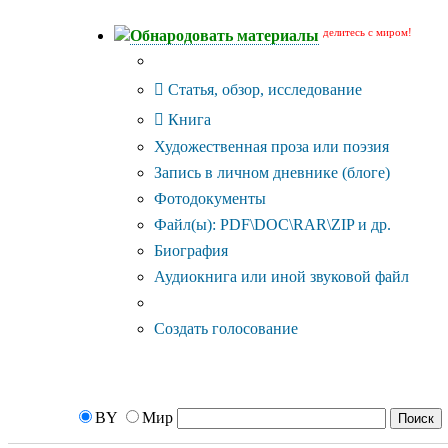
делитесь с миром!
Обнародовать материалы
Тип публикации
Статья, обзор, исследование
Книга
Художественная проза или поэзия
Запись в личном дневнике (блоге)
Фотодокументы
Файл(ы): PDF\DOC\RAR\ZIP и др.
Биография
Аудиокнига или иной звуковой файл
Дополнительные опции:
Создать голосование
BY
Мир