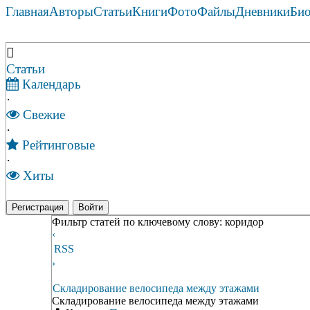
Главная
Авторы
Статьи
Книги
Фото
Файлы
Дневники
Би
Статьи
Календарь
·
Свежие
·
Рейтинговые
·
Хиты
Регистрация
Войти
Фильтр статей по ключевому слову: коридор
‹
RSS
›
Складирование велосипеда между этажами
Складирование велосипеда между этажами