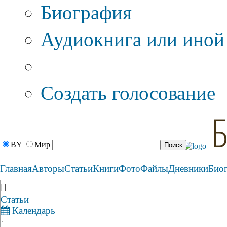
Биография
Аудиокнига или иной
Дополнительные оп
Создать голосование
BY
Мир
Главная
Авторы
Статьи
Книги
Фото
Файлы
Дневники
Био
Статьи
Календарь
·