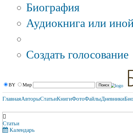
Биография
Аудиокнига или иной
Дополнительные оп
Создать голосование
BY
Мир
Главная
Авторы
Статьи
Книги
Фото
Файлы
Дневники
Би
Статьи
Календарь