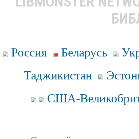
LIBMONSTER NETW
БИБ
Россия
Беларусь
Ук
Таджикистан
Эстон
США-Великобрит