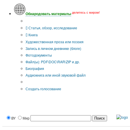
делитесь с миром!
Обнародовать материалы
Тип публикации
Статья, обзор, исследование
Книга
Художественная проза или поэзия
Запись в личном дневнике (блоге)
Фотодокументы
Файл(ы): PDF\DOC\RAR\ZIP и др.
Биография
Аудиокнига или иной звуковой файл
Дополнительные опции:
Создать голосование
BY
Мир