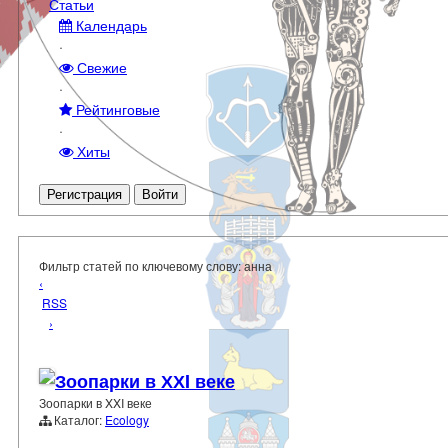
Статьи
Календарь
·
Свежие
·
Рейтинговые
·
Хиты
Регистрация
Войти
Фильтр статей по ключевому слову: анна
‹
RSS
›
Зоопарки в ХХI веке
Зоопарки в XXI веке
Каталог:
Ecology