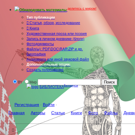
делитесь с миром!
Обнародовать материалы
Тип публикации
Статья, обзор, исследование
Книга
Художественная проза или поэзия
Запись в личном дневнике (блоге)
Фотодокументы
Файл(ы): PDF\DOC\RAR\ZIP и др.
Биография
Аудиокнига или иной звуковой файл
Дополнительные опции:
Создать голосование
BY
Мир
Беларуси
БИБЛИОТЕКА
Регистрация
·
Войти
·
Главная
Авторы
Статьи
Книги
Фото
Файлы
Днев