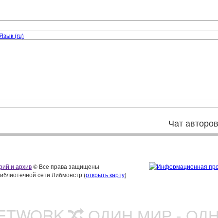
Язык (ru)
Чат авторо
рий и архив
© Все права защищены
библиотечной сети Либмонстр (
открыть карту
)
NETWORK
ОДИН МИР - ОД