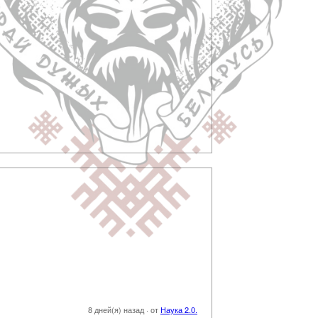
8 дней(я) назад
·
от
Наука 2.0.