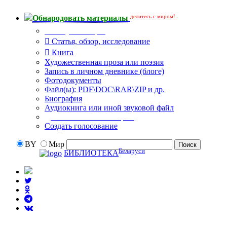
делитесь с миром!
Обнародовать материалы
Тип публикации
Статья, обзор, исследование
Книга
Художественная проза или поэзия
Запись в личном дневнике (блоге)
Фотодокументы
Файл(ы): PDF\DOC\RAR\ZIP и др.
Биография
Аудиокнига или иной звуковой файл
Дополнительные опции:
Создать голосование
BY
Мир
Беларуси
БИБЛИОТЕКА