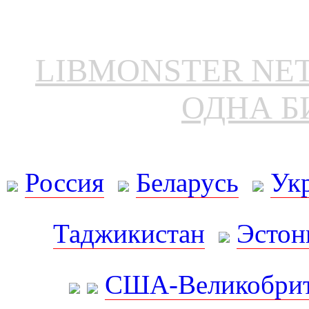
LIBMONSTER N
ОДНА Б
Россия
Беларусь
Ук
Таджикистан
Эстон
США-Великобрит