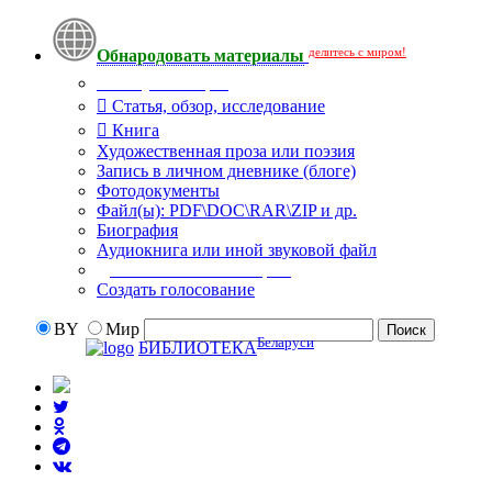
делитесь с миром!
Обнародовать материалы
Тип публикации
Статья, обзор, исследование
Книга
Художественная проза или поэзия
Запись в личном дневнике (блоге)
Фотодокументы
Файл(ы): PDF\DOC\RAR\ZIP и др.
Биография
Аудиокнига или иной звуковой файл
Дополнительные опции:
Создать голосование
BY
Мир
Беларуси
БИБЛИОТЕКА