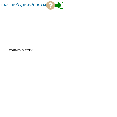
ографии
Аудио
Опросы
то
только в сети