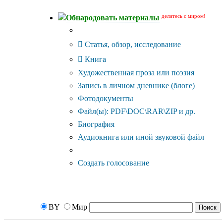
делитесь с миром!
Обнародовать материалы
Тип публикации
Статья, обзор, исследование
Книга
Художественная проза или поэзия
Запись в личном дневнике (блоге)
Фотодокументы
Файл(ы): PDF\DOC\RAR\ZIP и др.
Биография
Аудиокнига или иной звуковой файл
Дополнительные опции:
Создать голосование
BY
Мир