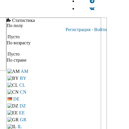
Статистика
По полу
Регистрация
·
Войти
Пусто
По возрасту
Пусто
По стране
AM
BY
CL
CN
DE
DZ
EE
GR
IL