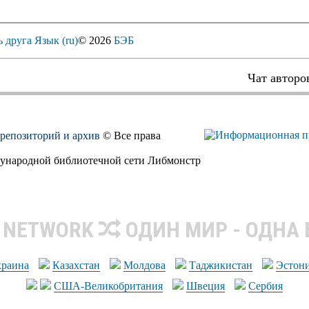
ь друга
Язык (ru)
© 2026
БЭБ
Чат авторо
, репозиторий и архив
© Все права
дународной библиотечной сети Либмонстр
R NETWORK
ОДИН МИР - ОДНА
краина
Казахстан
Молдова
Таджикистан
Эстон
США-Великобритания
Швеция
Сербия