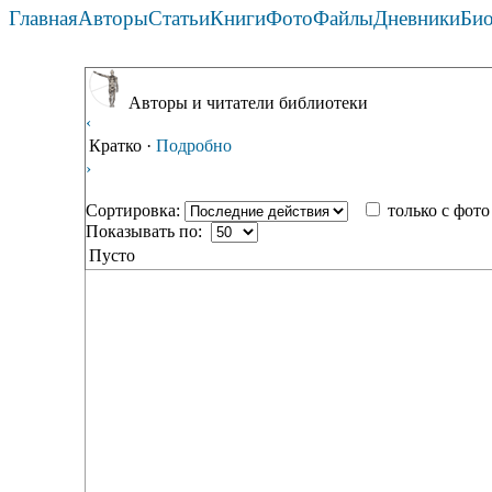
Главная
Авторы
Статьи
Книги
Фото
Файлы
Дневники
Би
Авторы и читатели библиотеки
‹
Кратко
·
Подробно
›
Сортировка:
только с фо
Показывать по:
Пусто